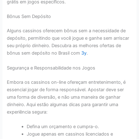
grátis em jogos específicos.
Bônus Sem Depósito
Alguns cassinos oferecem bônus sem a necessidade de
depósito, permitindo que você jogue e ganhe sem arriscar
seu próprio dinheiro. Descubra as melhores ofertas de
bônus sem depósito no Brasil com
3y
.
Segurança e Responsabilidade nos Jogos
Embora os cassinos on-line ofereçam entretenimento, é
essencial jogar de forma responsável. Apostar deve ser
uma forma de diversão, e não uma maneira de ganhar
dinheiro. Aqui estão algumas dicas para garantir uma
experiência segura:
Defina um orçamento e cumpra-o.
Jogue apenas em cassinos licenciados e