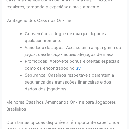
regulares, tornando a experiência mais atraente.
Vantagens dos Cassinos On-line
Conveniência: Jogue de qualquer lugar e a
qualquer momento.
Variedade de Jogos: Acesse uma ampla gama de
jogos, desde caça-níqueis até jogos de mesa.
Promoções: Aproveite bônus e ofertas especiais,
como os encontrados no
3y
.
Segurança: Cassinos respeitáveis garantem a
segurança das transações financeiras e dos
dados dos jogadores.
Melhores Cassinos Americanos On-line para Jogadores
Brasileiros
Com tantas opções disponíveis, é importante saber onde