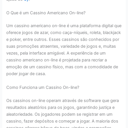
O Que é um Cassino Americano On-line?
Um cassino americano on-line é uma plataforma digital que
oferece jogos de azar, como caça-níqueis, roleta, blackjack
e poker, entre outros. Esses cassinos são conhecidos por
suas promoções atraentes, variedade de jogos e, muitas
vezes, pela interface amigável. A experiência de um
cassino americano on-line é projetada para recriar a
emoção de um cassino físico, mas com a comodidade de
poder jogar de casa.
Como Funciona um Cassino On-line?
Os cassinos on-line operam através de software que gera
resultados aleatórios para os jogos, garantindo justiça e
aleatoriedade. Os jogadores podem se registrar em um
cassino, fazer depósitos e começar a jogar. A maioria dos
cassinos oferece bônus de boas-vindas e promoções