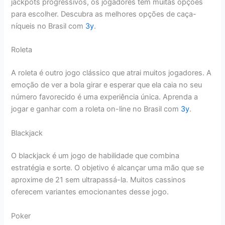
jackpots progressivos, os jogadores têm muitas opções
para escolher. Descubra as melhores opções de caça-
níqueis no Brasil com
3y
.
Roleta
A roleta é outro jogo clássico que atrai muitos jogadores. A
emoção de ver a bola girar e esperar que ela caia no seu
número favorecido é uma experiência única. Aprenda a
jogar e ganhar com a roleta on-line no Brasil com
3y
.
Blackjack
O blackjack é um jogo de habilidade que combina
estratégia e sorte. O objetivo é alcançar uma mão que se
aproxime de 21 sem ultrapassá-la. Muitos cassinos
oferecem variantes emocionantes desse jogo.
Poker