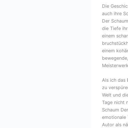
Die Geschich
auch ihre S
Der Schaum 
die Tiefe i
einem schar
bruchstückha
einem kohä
bewegende, 
Meisterwerk
Als ich das 
zu verspüre
Welt und di
Tage nicht n
Schaum Der 
emotionale 
Autor als nä