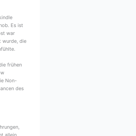
kindle
ob. Es ist
bst war
t wurde, die
fühlte.
die frühen
ow
ie Non-
uancen des
ahrungen,
t allein