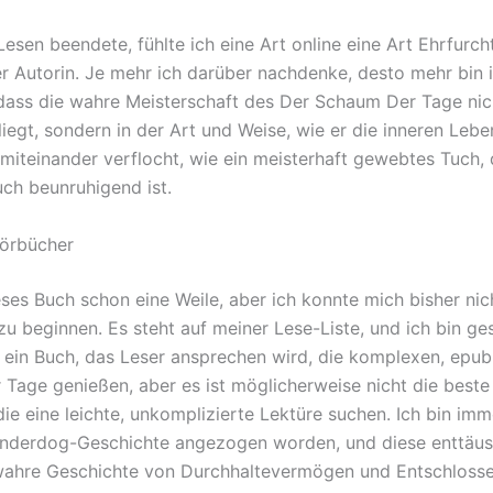
Lesen beendete, fühlte ich eine Art online eine Art Ehrfurch
er Autorin. Je mehr ich darüber nachdenke, desto mehr bin 
dass die wahre Meisterschaft des Der Schaum Der Tage nic
liegt, sondern in der Art und Weise, wie er die inneren Leb
 miteinander verflocht, wie ein meisterhaft gewebtes Tuch,
uch beunruhigend ist.
hörbücher
eses Buch schon eine Weile, aber ich konnte mich bisher ni
zu beginnen. Es steht auf meiner Lese-Liste, und ich bin ge
ist ein Buch, das Leser ansprechen wird, die komplexen, epu
Tage genießen, aber es ist möglicherweise nicht die beste
die eine leichte, unkomplizierte Lektüre suchen. Ich bin im
Underdog-Geschichte angezogen worden, und diese enttäus
 wahre Geschichte von Durchhaltevermögen und Entschlossen