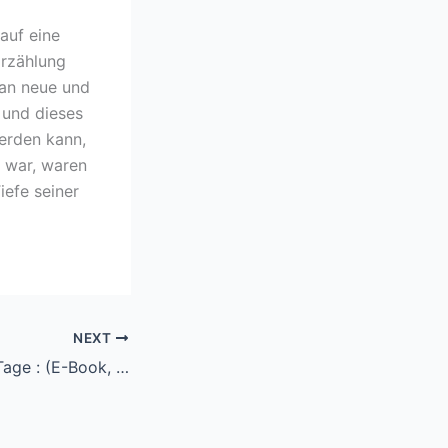
auf eine
Erzählung
 an neue und
 und dieses
werden kann,
 war, waren
iefe seiner
NEXT
Der Schaum Der Tage : (E-Book, PDF)