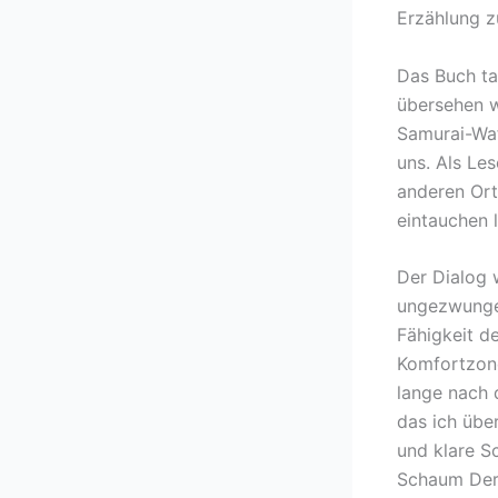
Erzählung z
Das Buch tau
übersehen w
Samurai-Waf
uns. Als Les
anderen Ort
eintauchen 
Der Dialog 
ungezwunge
Fähigkeit d
Komfortzone
lange nach 
das ich übe
und klare S
Schaum Der