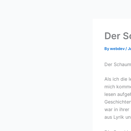
Skip
to
content
Der S
By
webdev
/
J
Der Schaum 
Als ich die
mich kommen
lesen aufgeh
Geschichten
war in ihre
aus Lyrik u