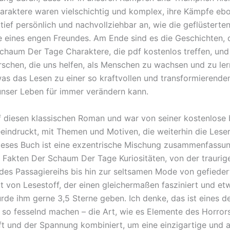
haraktere waren vielschichtig und komplex, ihre Kämpfe eb
 tief persönlich und nachvollziehbar an, wie die geflüsterte
 eines engen Freundes. Am Ende sind es die Geschichten, d
Schaum Der Tage Charaktere, die pdf kostenlos treffen, und
orschen, die uns helfen, als Menschen zu wachsen und zu le
 was das Lesen zu einer so kraftvollen und transformierende
unser Leben für immer verändern kann.
uf diesen klassischen Roman und war von seiner kostenlose
eindruckt, mit Themen und Motiven, die weiterhin die Lese
ieses Buch ist eine exzentrische Mischung zusammenfassu
n Fakten Der Schaum Der Tage Kuriositäten, von der traurig
des Passagiereihs bis hin zur seltsamen Mode von gefieder
rt von Lesestoff, der einen gleichermaßen fasziniert und et
ürde ihm gerne 3,5 Sterne geben. Ich denke, das ist eines d
 so fesselnd machen – die Art, wie es Elemente des Horrors
t und der Spannung kombiniert, um eine einzigartige und 