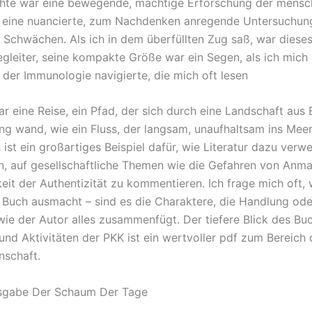
hte war eine bewegende, mächtige Erforschung der mensc
 eine nuancierte, zum Nachdenken anregende Untersuchun
 Schwächen. Als ich in dem überfüllten Zug saß, war diese
egleiter, seine kompakte Größe war ein Segen, als ich mich
 der Immunologie navigierte, die mich oft lesen
r eine Reise, ein Pfad, der sich durch eine Landschaft aus 
ng wand, wie ein Fluss, der langsam, unaufhaltsam ins Meer 
ist ein großartiges Beispiel dafür, wie Literatur dazu verw
, auf gesellschaftliche Themen wie die Gefahren von Anm
eit der Authentizität zu kommentieren. Ich frage mich oft, 
 Buch ausmacht – sind es die Charaktere, die Handlung ode
wie der Autor alles zusammenfügt. Der tiefere Blick des Bu
und Aktivitäten der PKK ist ein wertvoller pdf zum Bereich 
nschaft.
sgabe Der Schaum Der Tage