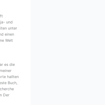
ft
nja- und
iten unter
nd einen
ine Welt
r es die
meiner
rte hallten
este Buch,
echerche
n Der