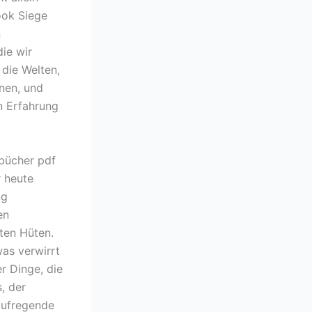
ook Siege
n
ie wir
 die Welten,
rnen, und
n Erfahrung
 bücher pdf
r heute
ng
en
ten Hüten.
was verwirrt
er Dinge, die
, der
aufregende