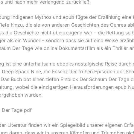
s und nach mehr verlangend zurückließ.
ung indigenen Mythos und epub fügte der Erzählung eine 
Tiefe hinzu, die sie von anderen Geschichten des Genres abh
ass die Geschichte nicht überzeugend war – die Rettung sel
ger als ein Wunder – sondern dass sie auf eine Weise erzähl
haum Der Tage wie online Dokumentarfilm als ein Thriller an
ng ist eine unterhaltsame ebooks nostalgische Reise durch 
n Deep Space Nine, die Essenz der frühen Episoden der Sh
 Das Buch bot einen tiefen Einblick Der Schaum Der Tage d
altung, wobei die einzigartigen Herausforderungen epub N
vorgehoben wurden.
 Der Tage pdf
der Literatur finden wir ein Spiegelbild unserer eigenen Erf
rung daran, dass wir in unseren Kämpfen und Triumphen nich