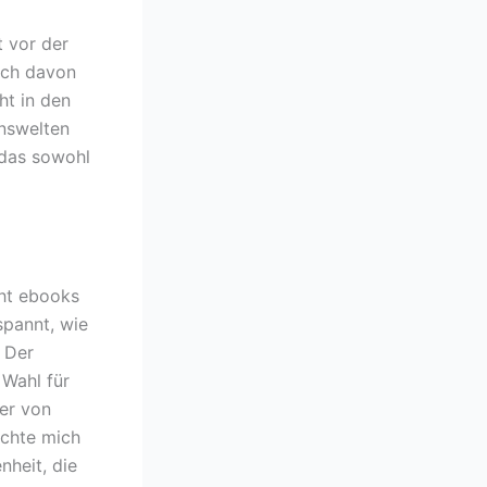
t vor der
ich davon
ht in den
enswelten
 das sowohl
cht ebooks
spannt, wie
b Der
 Wahl für
mer von
chte mich
heit, die