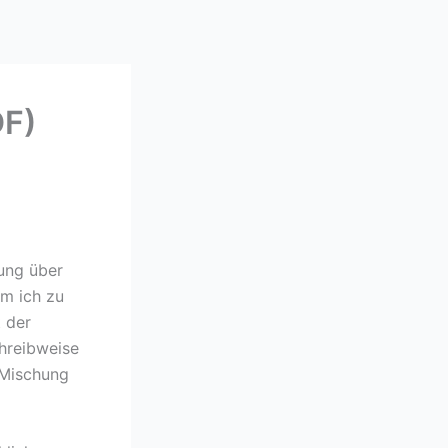
DF)
mung über
m ich zu
t der
hreibweise
 Mischung