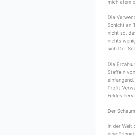
mich atemlo
Die Verwend
Schicht an 
nicht so, d
nichts weni
sich Der Sc
Die Erzählu
Staffeln vo
einfangend.
Profit-Verw
Feldes her
Der Schaum
In der Welt 
eine Erinne