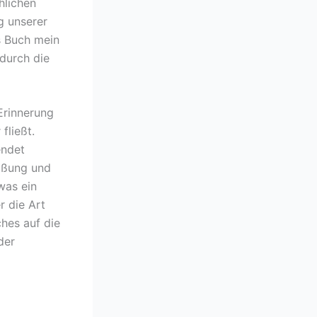
hlichen
g unserer
s Buch mein
 durch die
Erinnerung
fließt.
endet
aßung und
was ein
r die Art
ches auf die
der