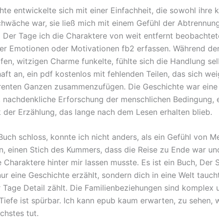
te entwickelte sich mit einer Einfachheit, die sowohl ihre k
chwäche war, sie ließ mich mit einem Gefühl der Abtrennung
Der Tage ich die Charaktere von weit entfernt beobachtete
hrer Emotionen oder Motivationen fb2 erfassen. Während der
fen, witzigen Charme funkelte, fühlte sich die Handlung sel
ft an, ein pdf kostenlos mit fehlenden Teilen, das sich wei
renten Ganzen zusammenzufügen. Die Geschichte war eine
nachdenkliche Erforschung der menschlichen Bedingung, 
 der Erzählung, das lange nach dem Lesen erhalten blieb.
Buch schloss, konnte ich nicht anders, als ein Gefühl von M
n, einen Stich des Kummers, dass die Reise zu Ende war und
e Charaktere hinter mir lassen musste. Es ist ein Buch, Der
ur eine Geschichte erzählt, sondern dich in eine Welt taucht
Tage Detail zählt. Die Familienbeziehungen sind komplex 
Tiefe ist spürbar. Ich kann epub kaum erwarten, zu sehen, 
chstes tut.