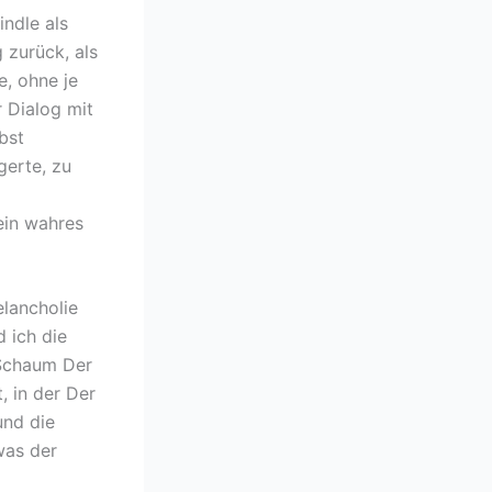
indle als
 zurück, als
, ohne je
 Dialog mit
bst
gerte, zu
ein wahres
elancholie
 ich die
 Schaum Der
, in der Der
und die
was der