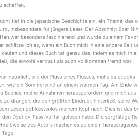
u schaffen.
cht tief in die japanische Geschichte ein, ein Thema, das o
ird, insbesondere für jüngere Leser. Der Abschnitt über Ni
fen war besonders faszinierend und wurde zu einem Favor
er schätze ich es, wenn ein Buch mich in eine andere Zeit u
 kaufen und dieses Buch tat genau das, indem es mich in e
ließ, die sowohl vertraut als auch vollkommen fremd war.
war natürlich, wie der Fluss eines Flusses, mühelos ebooks
n, wie ein Sommerwind an einem warmen Tag. Am Ende wa
es Buches, meine Annahmen herauszufordern und mich aus 
 zu drängen, die den größten Eindruck hinterließ, seine Wo
dem Lesen pdf kostenlos meinem Kopf nach. Dies ist das b
r den Dyatlov-Pass-Vorfall gelesen habe. Die sorgfältige R
chreibweise des Autors machen es zu einem herausragende
 Tage