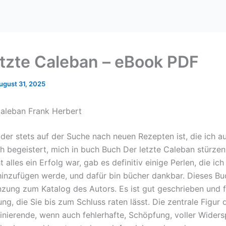
etzte Caleban – eBook PDF
ugust 31, 2025
Caleban Frank Herbert
 der stets auf der Suche nach neuen Rezepten ist, die ich a
ch begeistert, mich in buch Buch Der letzte Caleban stürzen
 alles ein Erfolg war, gab es definitiv einige Perlen, die i
hinzufügen werde, und dafür bin bücher dankbar. Dieses Buc
nzung zum Katalog des Autors. Es ist gut geschrieben und f
ng, die Sie bis zum Schluss raten lässt. Die zentrale Figur
szinierende, wenn auch fehlerhafte, Schöpfung, voller Wider