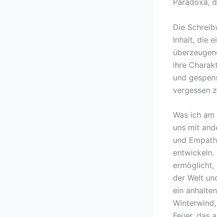
Paradoxa, d
Die Schreib
Inhalt, die
überzeugend
ihre Charak
und gespens
vergessen z
Was ich am 
uns mit and
und Empathi
entwickeln. 
ermöglicht,
der Welt und
ein anhalte
Winterwind,
Feuer, das a