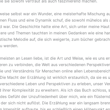
ie sie sowohl vertraut als auch faszinierend machen.
weise selbst war ein Wunder, eine meisterhafte Mischung au
 einen Fluss und eine Dynamik schuf, die sowohl mühelos als
 war. Die Geschichte hatte eine Art, sich unter meine Haut
tere und Themen tauchten in meinen Gedanken wie eine ha
tische Melodie auf, die sich weigerte, zum bücher gebrach
u werden.
meisten an Lesen liebe, ist die Art und Weise, wie es uns er
eren zu verbinden, die Welt aus verschiedenen Perspektive
e und Verständnis für Menschen online allen Lebensbereic
Die Macht der Erzählung ist wirklich erstaunlich, da sie es 
 verschiedene Leben und Perspektiven zu erleben, unser Ve
 ihrer Komplexität zu erweitern. Als ich das Buch schloss, 
ndes Gefühl der Unzufriedenheit über mich, wie ein flüstern
 der sich nicht auflöst. Die Erzählung war ein langsam bre
n Intensität aufbaute, bis es schließlich einen Höhepunkt er