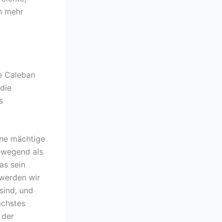
h mehr
te Caleban
die
s
ine mächtige
ewegend als
as sein
 werden wir
sind, und
ächstes
 der