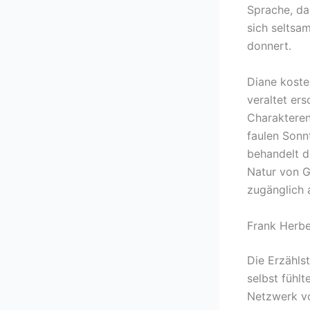
Sprache, da
sich seltsam
donnert.
Diane koste
veraltet er
Charakteren
faulen Sonn
behandelt d
Natur von G
zugänglich a
Frank Herbe
Die Erzählst
selbst fühlt
Netzwerk vo