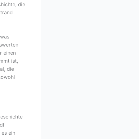
hichte, die
Strand
twas
nswerten
r einen
mmt ist,
l, die
 sowohl
Geschichte
pdf
 es ein