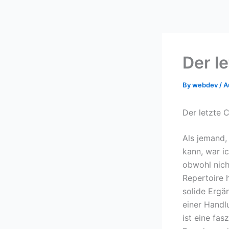
Skip
to
content
Der l
By
webdev
/
A
Der letzte 
Als jemand,
kann, war i
obwohl nicht
Repertoire 
solide Ergä
einer Handlu
ist eine fa