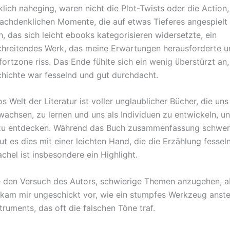
klich naheging, waren nicht die Plot-Twists oder die Action
, nachdenklichen Momente, die auf etwas Tieferes angespielt
, das sich leicht ebooks kategorisieren widersetzte, ein
hreitendes Werk, das meine Erwartungen herausforderte u
ortzone riss. Das Ende fühlte sich ein wenig überstürzt an,
ichte war fesselnd und gut durchdacht.
s Welt der Literatur ist voller unglaublicher Bücher, die uns
wachsen, zu lernen und uns als Individuen zu entwickeln, un
e zu entdecken. Während das Buch zusammenfassung schwe
ut es dies mit einer leichten Hand, die die Erzählung fesseln
chel ist insbesondere ein Highlight.
e den Versuch des Autors, schwierige Themen anzugehen, a
am mir ungeschickt vor, wie ein stumpfes Werkzeug anstel
truments, das oft die falschen Töne traf.