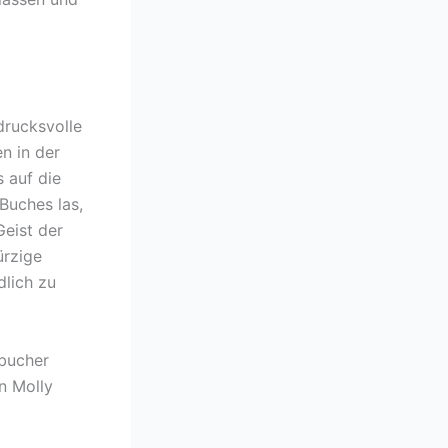
drucksvolle
n in der
 auf die
Buches las,
Geist der
ürzige
dlich zu
 bucher
n Molly