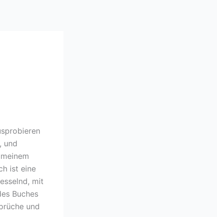
usprobieren
, und
ch meinem
h ist eine
esselnd, mit
 des Buches
sprüche und