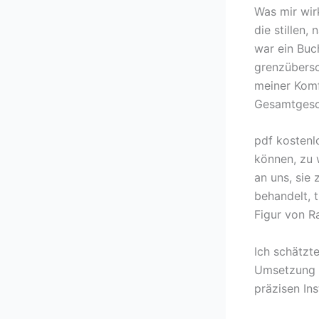
Was mir wir
die stillen
war ein Buch
grenzübersc
meiner Komf
Gesamtgesch
pdf kostenlo
können, zu 
an uns, si
behandelt, t
Figur von Ra
Ich schätzt
Umsetzung k
präzisen Ins