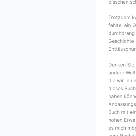
bisschen sch
Trotzdem ko
fehlte, ein
durchdrang 
Geschichte 
Enttäuschun
Denken Sie,
andere Welt 
die wir in u
dieses Buch
haben könne
Anpassungsf
Buch mit ei
hohen Erwar
es mich mög
zum Nachde