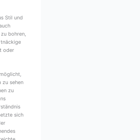
s Stil und
 auch
 zu bohren,
rtnäckige
t oder
möglicht,
n zu sehen
hen zu
uns
rständnis
setzte sich
der
nnendes
reichte,