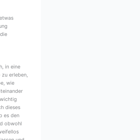
 etwas
lung
die
, in eine
 zu erleben,
be, wie
iteinander
 wichtig
ch dieses
b es den
nd obwohl
eifellos
lassen und