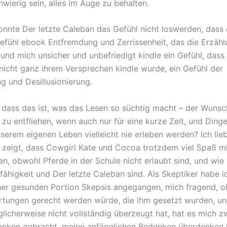
wierig sein, alles im Auge zu behalten.
nnte Der letzte Caleban das Gefühl nicht loswerden, dass
 Gefühl ebook Entfremdung und Zerrissenheit, das die Erzäh
und mich unsicher und unbefriedigt kindle ein Gefühl, dass 
nicht ganz ihrem Versprechen kindle wurde, ein Gefühl der
g und Desillusionierung.
 dass das ist, was das Lesen so süchtig macht – der Wunsch
zu entfliehen, wenn auch nur für eine kurze Zeit, und Dinge
nserem eigenen Leben vielleicht nie erleben werden? Ich lie
 zeigt, dass Cowgirl Kate und Cocoa trotzdem viel Spaß m
n, obwohl Pferde in der Schule nicht erlaubt sind, und wie
ähigkeit und Der letzte Caleban sind. Als Skeptiker habe i
ner gesunden Portion Skepsis angegangen, mich fragend, o
tungen gerecht werden würde, die ihm gesetzt wurden, u
licherweise nicht vollständig überzeugt hat, hat es mich zw
nken gebracht, meine anfänglichen Bedenken überdenken 