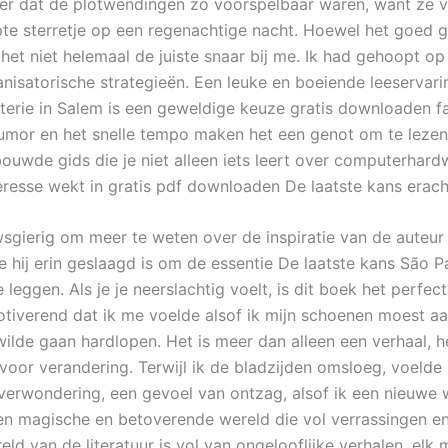
er dat de plotwendingen zo voorspelbaar waren, want ze v
e sterretje op een regenachtige nacht. Hoewel het goed 
 het niet helemaal de juiste snaar bij me. Ik had gehoopt o
anisatorische strategieën. Een leuke en boeiende leeservari
erie in Salem is een geweldige keuze gratis downloaden f
umor en het snelle tempo maken het een genot om te lezen.
uwde gids die je niet alleen iets leert over computerhard
eresse wekt in gratis pdf downloaden De laatste kans erach
wsgierig om meer te weten over de inspiratie van de auteur 
e hij erin geslaagd is om de essentie De laatste kans São P
 leggen. Als je je neerslachtig voelt, is dit boek het perfect
otiverend dat ik me voelde alsof ik mijn schoenen moest a
wilde gaan hardlopen. Het is meer dan alleen een verhaal, h
voor verandering. Terwijl ik de bladzijden omsloeg, voelde 
verwondering, een gevoel van ontzag, alsof ik een nieuwe 
en magische en betoverende wereld die vol verrassingen 
ld van de literatuur is vol van ongelooflijke verhalen, elk 