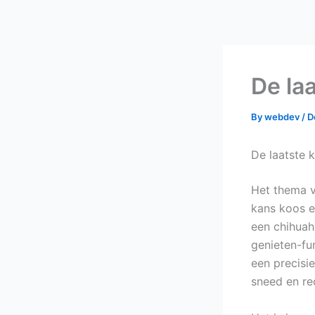
Skip
to
content
De laa
By
webdev
/
D
De laatste 
Het thema v
kans koos e
een chihuah
genieten-fu
een precisi
sneed en rec