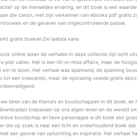
ectief op de menselijke ervaring, en dit boek is een waarde
aan die canon, met zijn verkennen van ebooks pdf gratis z
 vertrouwen en de gevaren van ongecontroleerde passie.
rkt gratis boeken De laatste kans
k online lezen de verhalen in deze collectie zijn echt uitz
re plat vallen. Het is een hit-or-miss affaire, maar de hoogt
 om te lezen. Het verhaal was spannend, de spanning bo
 tot een crescendo, maar de oplossing voelde gratis ebo
onbevredigend.
we leren van de thema’s en boodschappen in dit boek, en
downloaden toepassen op ons eigen leven en de wereld o
sitieve boodschap en lieve personages is dit boek een goe
en die op zoek is naar een licht en onderhoudend boek dat
 met een gevoel van opluchting en inspiratie. Het verhaal h