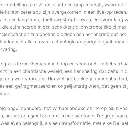
eleurstelling te ervaren, alsof een grap platvalt, waardoor 
de humor beter zou zijn overgekomen in een live-optreden.
kans een langzaam, doelbewust opbouwen, een voor laag v
 die culmineerde in een schokkende, onvergetelijke climax.
sciencefiction zijn boeken als deze een herinnering dat he
loaden niet alleen over technologie en gadgets gaat, maar
rvaring.
e gratis lezen thema’s van hoop en veerkracht in het verha
cht in een chaotische wereld, een herinnering dat zelfs in 
ltijd een weg vooruit is. Hoewel het boek zijn momenten had
k als een gefragmenteerd en ongelijkmatig werk, dat geen bl
rliet.
dig ongeïmponeerd, het verhaal ebooks online op elk nivea
en, net als een gemiste noot in een symfonie. De groei van 
was even belangrijk als een transformatie, met elke De laa