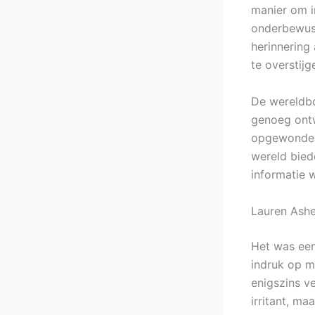
manier om i
onderbewust
herinnering
te overstijg
De wereldb
genoeg ontw
opgewonden 
wereld bied
informatie 
Lauren Ashe
Het was een
indruk op m
enigszins v
irritant, ma