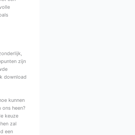
volle
oals
onderlijk,
epunten zijn
uwde
ok download
 hoe kunnen
m ons heen?
de keuze
 hen zal
ad een