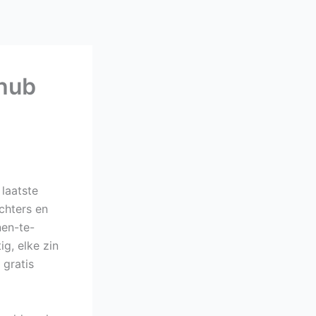
shub
laatste
chters en
nen-te-
g, elke zin
 gratis