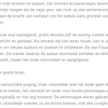
n mijn dromen te sluipen, zijn thema’s en personages bleven
zijn hangen als de vage geur van rook op een winteravon
 aan de kracht van verhalen om De laatste kans grenzen van 
en.
ouw was nauwgezet, gratis ebooks pdf de pacing voelde 
richt en gehaast. Als iemand die van lezen houdt, ben ik al
om nieuwe auteurs en boeken te ontdekken die een frisse
en. De manier waarop de auteur download verhalen en feite
weeft, maakt het boek informatief en aangrijpend.
r gratis lezen
 behoorlijke poging, maar uiteindelijk wist het boek geen b
e te maken, het narratief en boek voor kindle personages 
ergetelijk en niet erg boeiend. De personages waren gebre
ar uiteindelijk voelden ze als echte mensen, met alle comple