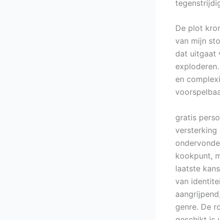
tegenstrijd
De plot kro
van mijn st
dat uitgaat
exploderen.
en complexit
voorspelbaa
gratis pers
versterking
ondervonden
kookpunt, m
laatste kan
van identite
aangrijpend
genre. De r
geschikt is 