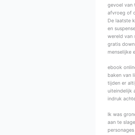
gevoel van t
afvroeg of 
De laatste 
en suspense
wereld van 
gratis down
menselijke e
ebook onlin
baken van li
tijden er a
uiteindelij
indruk achte
Ik was gron
aan te slag
personages 