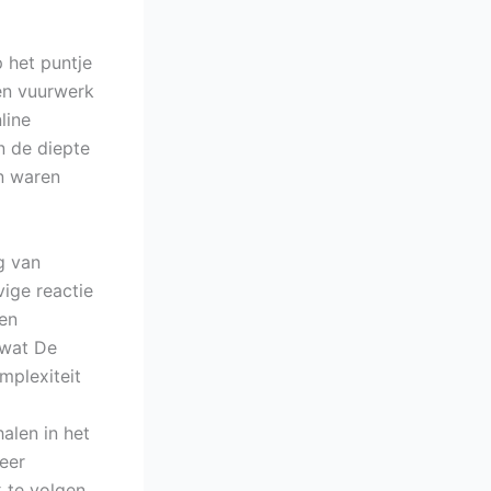
 het puntje
een vuurwerk
line
n de diepte
en waren
g van
ige reactie
een
 wat De
mplexiteit
alen in het
eer
 te volgen,