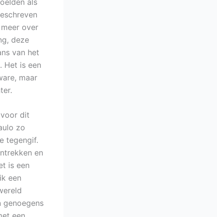
oelden als
geschreven
p meer over
ng, deze
ans van het
 Het is een
ware, maar
ter.
voor dit
aulo zo
e tegengif.
antrekken en
et is een
ik een
wereld
en genoegens
met een