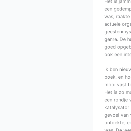
Het is jamm
een gedempt
was, raakte
actuele org
geestenmyst
genre. De h
goed opgebo
ook een int
Ik ben nieu
boek, en ho
mooi vast te
Het is zo m
een rondje 
katalysator 
gevoel van 
ontdekte, e
was. De were