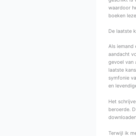
waardoor he
boeken leze
De laatste 
Als iemand 
aandacht vo
gevoel van 
laatste kan
symfonie v
en levendig
Het schrijve
beroerde. De
downloaden 
Terwijl ik m