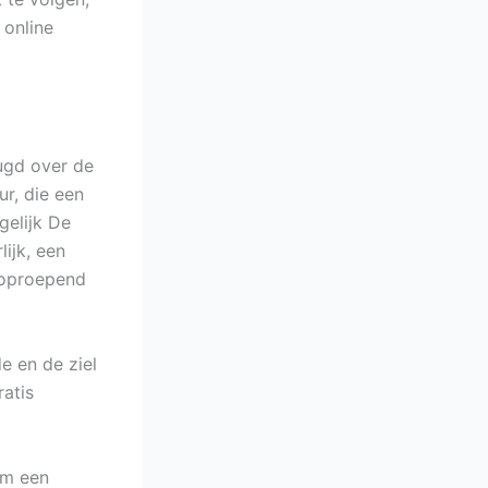
 online
eugd over de
r, die een
gelijk De
ijk, een
 oproepend
e en de ziel
ratis
 om een