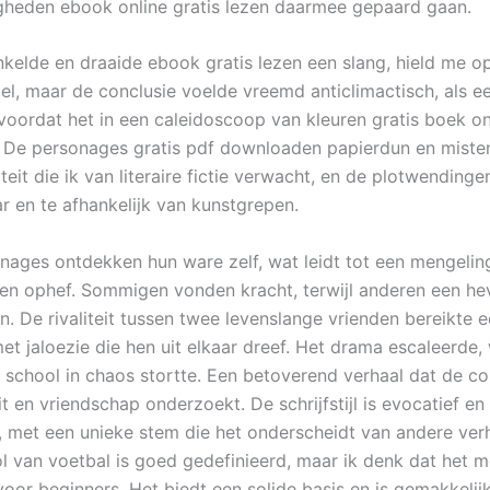
igheden ebook online gratis lezen daarmee gepaard gaan.
nkelde en draaide ebook gratis lezen een slang, hield me op
oel, maar de conclusie voelde vreemd anticlimactisch, als 
 voordat het in een caleidoscoop van kleuren gratis boek on
 De personages gratis pdf downloaden papierdun en miste
eit die ik van literaire fictie verwacht, en de plotwending
r en te afhankelijk van kunstgrepen.
onages ontdekken hun ware zelf, wat leidt tot een mengelin
 en ophef. Sommigen vonden kracht, terwijl anderen een hev
. De rivaliteit tussen twee levenslange vrienden bereikte 
et jaloezie die hen uit elkaar dreef. Het drama escaleerde,
s school in chaos stortte. Een betoverend verhaal dat de co
it en vriendschap onderzoekt. De schrijfstijl is evocatief en
, met een unieke stem die het onderscheidt van andere verh
ol van voetbal is goed gedefinieerd, maar ik denk dat het m
voor beginners. Het biedt een solide basis en is gemakkelijk