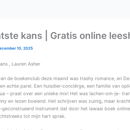
tste kans | Gratis online lee
ecember 10, 2025
kans , Lauren Asher
an de boekenclub deze maand was trashy romance, en De 
en echte parel. Een huisdier-conciërge, een familie van opli
ua – praat over een unieke mix! Het was lachen-om-je- tra
nny en lezen boeiend. Het schrijven was zuinig, maar krachti
e-geconstrueerd instrument dat door het lawaai boek online
htstreeks tot mijn hart sprak.