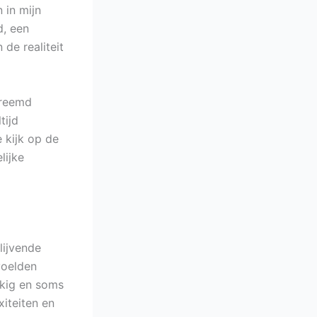
 in mijn
d, een
de realiteit
vreemd
tijd
 kijk op de
lijke
lijvende
voelden
kkig en soms
xiteiten en