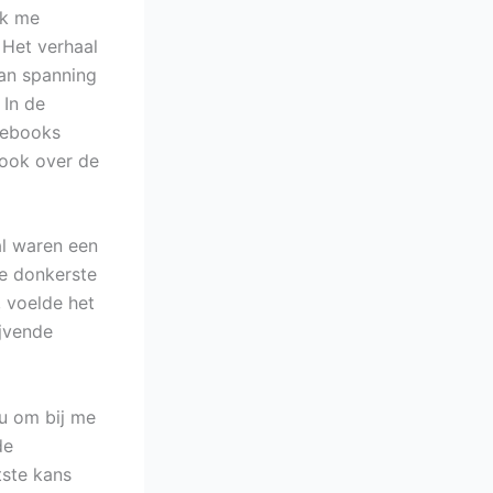
ik me
 Het verhaal
an spanning
 In de
t ebooks
 ook over de
al waren een
de donkerste
, voelde het
ijvende
u om bij me
de
tste kans