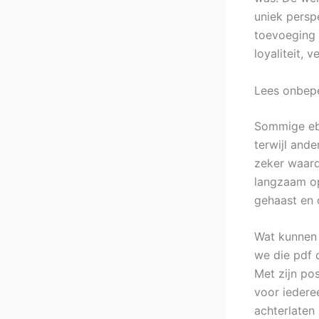
uniek persp
toevoeging 
loyaliteit,
Lees onbepe
Sommige eboo
terwijl ande
zeker waard
langzaam op
gehaast en 
Wat kunnen 
we die pdf 
Met zijn po
voor iedere
achterlaten