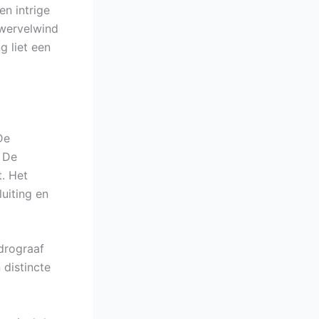
en intrige
 wervelwind
g liet een
De
. De
. Het
uiting en
drograaf
 distincte