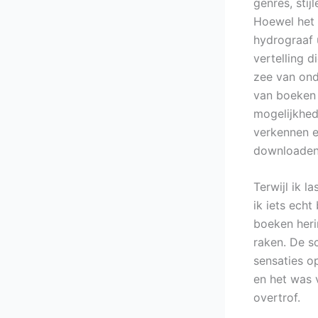
genres, stij
Hoewel het 
hydrograaf 
vertelling 
zee van ond
van boeken 
mogelijkhed
verkennen e
downloaden
Terwijl ik l
ik iets ech
boeken heri
raken. De sc
sensaties o
en het was v
overtrof.