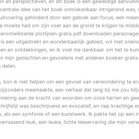
len en perspectieven, en dit boek is een geweldige aanvulli
centrale idee van het boek onmiskenbaar intrigerend was,
uitvoering gehinderd door een gebrek aan focus, een mea
die moeite had om zijn voet aan de grond te krijgen te midd
erontwikkelde plotlijnen gratis pdf downloaden personage
is een uitgestrekt en wonderbaarlijk gebied, vol met onein
en en ontdekkingen, en ik voel me dankbaar om het te ku
n mijn gedachten en gevoelens met anderen boeken gratis
 delen.
as, kon ik niet helpen om een gevoel van verwondering te er
t bijzonders meemaakte, een verhaal dat lang bij me zou bli
nnering aan de kracht van woorden om onze harten en gee
hrijfstijl was beschrijvend en evocatief, en riep krachtige 
p, als een symfonie of een kunstwerk. Ik pakte het op een i
errassend leuk, een leuke, lichte leeservaring die mijn ver