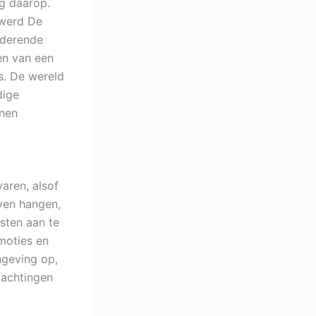
ng daarop.
 werd De
nderende
en van een
s. De wereld
dige
nnen
varen, alsof
jven hangen,
sten aan te
emoties en
ngeving op,
wachtingen