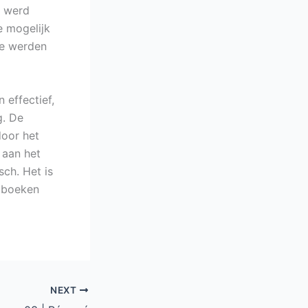
k werd
e mogelijk
te werden
 effectief,
g. De
door het
 aan het
sch. Het is
n boeken
NEXT