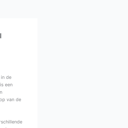
u
 in de
is een
en
top van de
rschillende