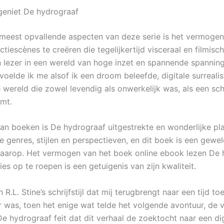
 geniet De hydrograaf
meest opvallende aspecten van deze serie is het vermogen
tiescènes te creëren die tegelijkertijd visceraal en filmisch
lezer in een wereld van hoge inzet en spannende spanning
 voelde ik me alsof ik een droom beleefde, digitale surreali
 wereld die zowel levendig als onwerkelijk was, als een schi
omt.
an boeken is De hydrograaf uitgestrekte en wonderlijke pla
e genres, stijlen en perspectieven, en dit boek is een gewe
daarop. Het vermogen van het boek online ebook lezen De 
es op te roepen is een getuigenis van zijn kwaliteit.
n R.L. Stine’s schrijfstijl dat mij terugbrengt naar een tijd to
 was, toen het enige wat telde het volgende avontuur, de 
e hydrograaf feit dat dit verhaal de zoektocht naar een dig