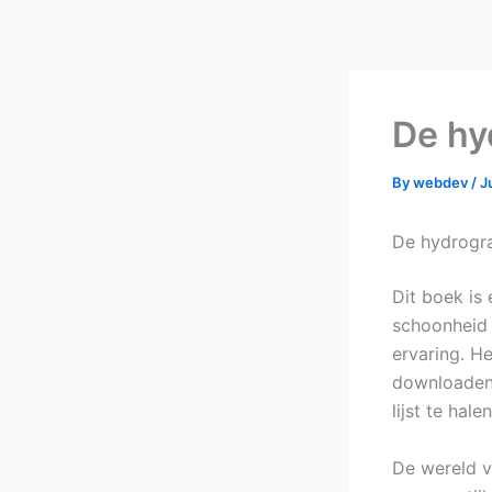
Skip
to
content
De hy
By
webdev
/
J
De hydrogra
Dit boek is 
schoonheid v
ervaring. H
downloaden 
lijst te halen
De wereld v