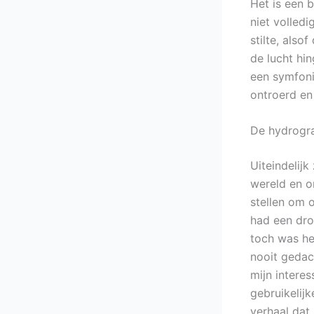
Het is een 
niet volledi
stilte, als
de lucht hi
een symfoni
ontroerd en 
De hydrogr
Uiteindelijk
wereld en o
stellen om 
had een drom
toch was het
nooit gedac
mijn interes
gebruikelij
verhaal dat