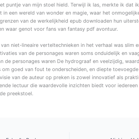
et puntje van mijn stoel hield. Terwijl ik las, merkte ik dat i
 in een wereld van wonder en magie, waar het onmogelijk
grenzen van de werkelijkheid epub downloaden hun uiters
een waar genot voor fans van fantasy pdf avontuur.
van niet-lineaire verteltechnieken in het verhaal was slim en
ivaties van de personages waren soms onduidelijk en vaa
n de personages waren De hydrograaf en veelzijdig, waar
s om goed van fout te onderscheiden, en diepte toevoegde
visie van de auteur op preken is zowel innovatief als prakti
sende lectuur die waardevolle inzichten biedt voor iederee
 de preekstoel.