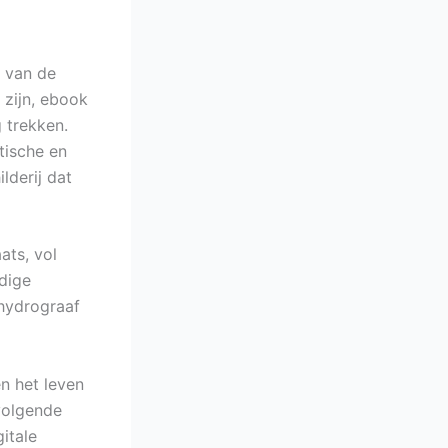
 van de
 zijn, ebook
 trekken.
stische en
lderij dat
ats, vol
ldige
hydrograaf
en het leven
volgende
itale