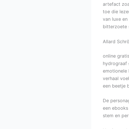
artefact zo
toe die lez
van luxe en
bitterzoete
Allard Sch
online grat
hydrograaf 
emotionele 
verhaal voe
een beetje 
De personag
een ebooks 
stem en per