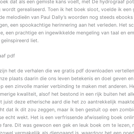
boek dat als een gemiste kans voelt, met De hydrograaf pot
g wordt gerealiseerd. Toen ik het boek sloot, voelde ik een 
of de melodieën van Paul Dally’s woorden nog steeds ebooks 
ngen, een spookachtige herinnering aan het verleden. Het sc
e, een prachtige en ingewikkelde mengeling van taal en em
geïnspireerd liet.
aaf pdf
 zijn het de verhalen die we gratis pdf downloaden vertelle
nze plaats daarin die ons leven betekenis en doel geven en 
op een zinvolle manier verbinding te maken met anderen. H
erige kwaliteit, alsof het bestond in een rijk buiten het al
 juist deze etherische aard die het zo aantrekkelijk maakte
ht dat ik dit zou zeggen, maar ik ben gestuit op een zomb
se echt wekt. Het is een verfrissende afwisseling boek onli
ke fare. Dit was gewoon een gek en leuk boek om te lezen,
 zowel vermakelijk als diepgaand is, waardoor het een goed