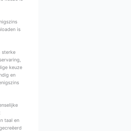
nigszins
loaden is
n sterke
servaring,
dige keuze
ndig en
enigszins
nselijke
t
n taal en
 gecreëerd