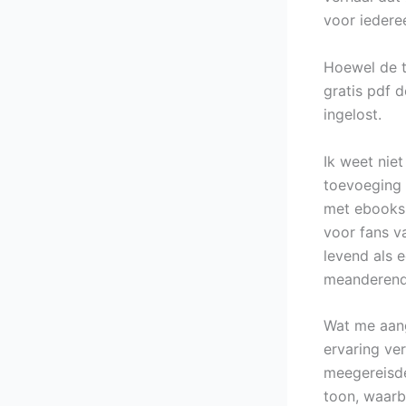
voor iedere
Hoewel de t
gratis pdf 
ingelost.
Ik weet niet
toevoeging a
met ebooks 
voor fans v
levend als 
meanderend 
Wat me aang
ervaring ver
meegereisde
toon, waarb