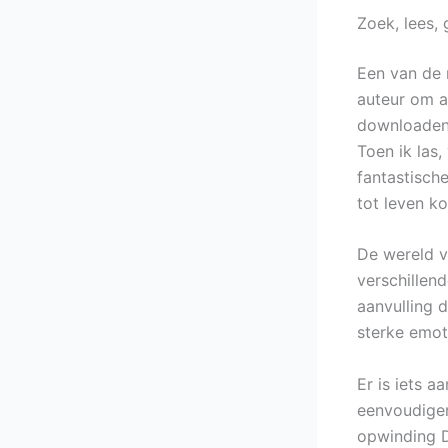
Zoek, lees,
Een van de 
auteur om ac
downloaden 
Toen ik las,
fantastische
tot leven k
De wereld v
verschillend
aanvulling 
sterke emoti
Er is iets aa
eenvoudiger
opwinding D