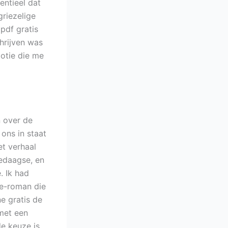
entieel dat
griezelige
pdf gratis
hrijven was
otie die me
n over de
ons in staat
et verhaal
ledaagse, en
. Ik had
ie-roman die
ne gratis de
 met een
e keuze is