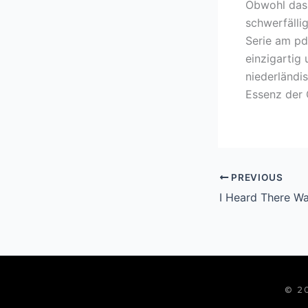
Obwohl das 
schwerfälli
Serie am pd
einzigartig 
niederländis
Essenz der 
PREVIOUS
© 2