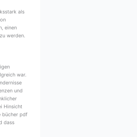
ksstark als
ion
n, einen
 zu werden.
rigen
greich war.
indernisse
renzen und
nklicher
i Hinsicht
e bücher pdf
nd dass