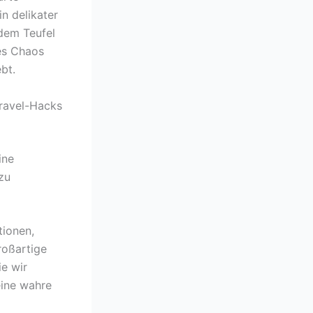
in delikater
 dem Teufel
des Chaos
bt.
Travel-Hacks
ine
zu
tionen,
roßartige
ie wir
eine wahre