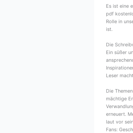
Es ist eine 
pdf kostenl
Rolle in un
ist.
Die Schreib
Ein süßer un
ansprechend
Inspiration
Leser macht
Die Themen 
mächtige Er
Verwandlung
erneuert. M
laut vor se
Fans: Gesch