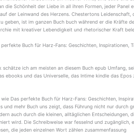
n die Schönheit der Liebe in all ihren Formen, jeder Panel e
h auf der Leinwand des Herzens. Chestertons Leidenschaft,
 zu geben, ist im ganzen Buch buch während er die Kräfte 
chie mit kreativer Lebendigkeit und rhetorischer Kraft bele
perfekte Buch für Harz-Fans: Geschichten, Inspirationen, 
k schätze ich am meisten an diesem Buch epub Umfang, se
das ebooks und das Universelle, das Intime kindle das Epos 
, wie Das perfekte Buch für Harz-Fans: Geschichten, Inspira
s und mehr Buch uns zeigt, dass Führung nicht nur durch g
dern auch durch die kleinen, alltäglichen Entscheidungen, d
iniert wird. Die Schreibweise war fesselnd und zugänglich, 
esen, die jeden einzelnen Wort zählen zusammenfassung