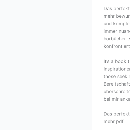
Das perfekt
mehr bewund
und komplex
immer nuanc
hörbücher e
konfrontiert
It’s a book 
Inspiration
those seekin
Bereitschaf
überschreit
bei mir ank
Das perfekt
mehr pdf