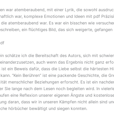
en war atemberaubend, mit einer Lyrik, die sowohl ausdruc
haftlich war, komplexe Emotionen und Ideen mit pdf Präzis
, die atemberaubend war. Es war ein bisschen wie versuche
schreiben, ein flüchtiges Bild, das sich weigerte, gefangen
pdf
in schätze ich die Bereitschaft des Autors, sich mit schwie
inanderzusetzen, auch wenn das Ergebnis nicht ganz erfol
ist ein Beweis dafür, dass die Liebe selbst die härtesten H
kann. “Kein Berühren” ist eine packende Geschichte, die G
ität menschlicher Beziehungen erforscht. Es ist ein nachde
er Sie lange nach dem Lesen noch begleiten wird. In vielerle
kaufen eine Reflexion unserer eigenen Ängste und kostenlos
rung daran, dass wir in unseren Kämpfen nicht allein sind u
iche hörbücher bewältigt und siegen konnten.