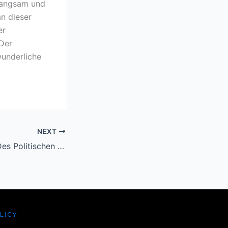
langsam und
an dieser
er
 Der
wunderliche
NEXT
Die Entwicklung Des Politischen Antisemitismus in Deutschland Zwischen 1881 Und 1912: Eine Wahlgeschichtliche Untersuchung (Beitrage Zur Politischen Wissenschaft, 107) | Bücher
LICY