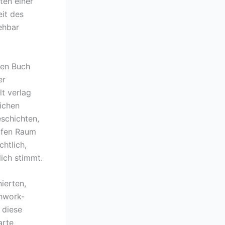
ten einer
eit des
ehbar
zen Buch
er
lt verlag
lichen
schichten,
aufen Raum
htlich,
lich stimmt.
ierten,
chwork-
 diese
arte