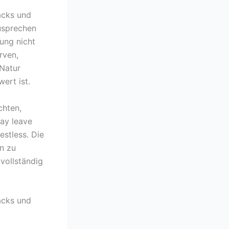
acks und
usprechen
ung nicht
rven,
Natur
ert ist.
chten,
may leave
estless. Die
n zu
vollständig
acks und