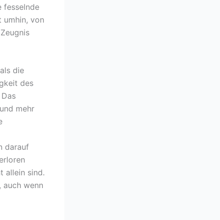
e fesselnde
t umhin, von
n Zeugnis
als die
gkeit des
e Das
 und mehr
e
n darauf
erloren
 allein sind.
d, auch wenn