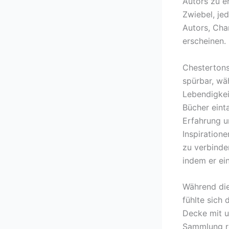
Autors zu e
Zwiebel, jed
Autors, Cha
erscheinen.
Chestertons
spürbar, wä
Lebendigkei
Bücher einta
Erfahrung u
Inspiration
zu verbinde
indem er ei
Während die
fühlte sich 
Decke mit u
Sammlung ro