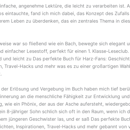
einfache, angenehme Lektüre, die leicht zu verarbeiten ist. Al
os eintauchte, fand ich mich dabei, das Konzept des Zufalls
serem Leben zu überdenken, das ein zentrales Thema in di
weise war so fließend wie ein Bach, bewegte sich elegant un
d einfacher Lesestoff, perfekt für einen 1. Klasse-Leseclub. 
 und leicht zu Das perfekte Buch für Harz-Fans: Geschicht
en, Travel-Hacks und mehr was es zu einer großartigen Wahl
.
der Erlösung und Vergebung im Buch haben mich tief berüh
innerung an die menschliche Fähigkeit zur Entwicklung und
, wie ein Phönix, der aus der Asche aufersteht, wiedergeb
ein 8-jähriger Sohn schlich sich oft in den Raum, wenn ich 
inem jüngeren Geschwister las, und er saß Das perfekte Buc
ichten, Inspirationen, Travel-Hacks und mehr gebannt von 