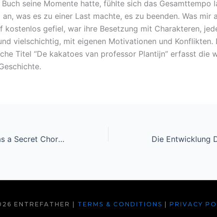
Buch seine Momente hatte, fühlte sich das Gesamttempo 
g an, was es zu einer Last machte, es zu beenden. Was mir 
f kostenlos gefiel, war ihre Besetzung mit Charakteren, jed
und vielschichtig, mit eigenen Motivationen und Konflikten.
che Titel “De kakatoes van professor Plantijn” erfasst die 
Geschichte.
I Heard There Was a Secret Chord: Music as Medicine : [PDF, EPUB, eBook]
026 ENTREFATHER |
TERMS & CONDITIONS
|
PRIVACY PO