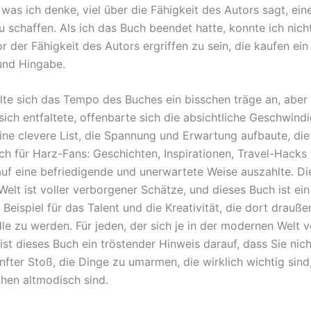
was ich denke, viel über die Fähigkeit des Autors sagt, ein
u schaffen. Als ich das Buch beendet hatte, konnte ich nich
r der Fähigkeit des Autors ergriffen zu sein, die kaufen ei
 und Hingabe.
lte sich das Tempo des Buches ein bisschen träge an, aber 
sich entfaltete, offenbarte sich die absichtliche Geschwindi
eine clevere List, die Spannung und Erwartung aufbaute, di
ch für Harz-Fans: Geschichten, Inspirationen, Travel-Hacks
 auf eine befriedigende und unerwartete Weise auszahlte. Di
 Welt ist voller verborgener Schätze, und dieses Buch ist ein
Beispiel für das Talent und die Kreativität, die dort drauße
le zu werden. Für jeden, der sich je in der modernen Welt v
 ist dieses Buch ein tröstender Hinweis darauf, dass Sie nicht
anfter Stoß, die Dinge zu umarmen, die wirklich wichtig sin
chen altmodisch sind.