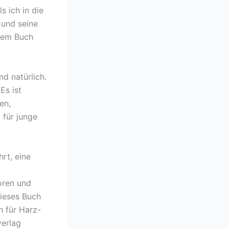
s ich in die
 und seine
esem Buch
d natürlich.
Es ist
en,
 für junge
rt, eine
oren und
dieses Buch
h für Harz-
verlag