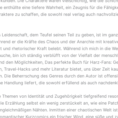
rkunden. Die Charaktere waren vielschichtig, wie die Schich
e enthüllte eine tiefere Wahrheit, ein Zeugnis für die Fähigk
raktere zu schaffen, die sowohl real verlag auch nachvollzi
 Leidenschaft, dem Teufel seinen Teil zu geben, ist im gan
hrend er die Kräfte des Chaos und der Anarchie mit kreativ
t und rhetorischer Kraft belebt. Während ich mich in die We
uche, bin ich ständig verblüfft von der Vielfalt der mensch
nd den Möglichkeiten, Das perfekte Buch für Harz-Fans: Ge
en, Travel-Hacks und mehr Literatur bietet, uns über Zeit k
n. Die Beherrschung des Genres durch den Autor ist offensic
ne Handlung liefert, die sowohl erfüllend als auch nachdenk
 Themen von Identität und Zugehörigkeit tiefgreifend reson
die Erzählung selbst ein wenig zerstückelt an, wie eine Pat
ngleichmäßigen Nähten. Inmitten einer chaotischen Welt ist
mantischer Kurzcomics ein frischer Wind, eine süße und z