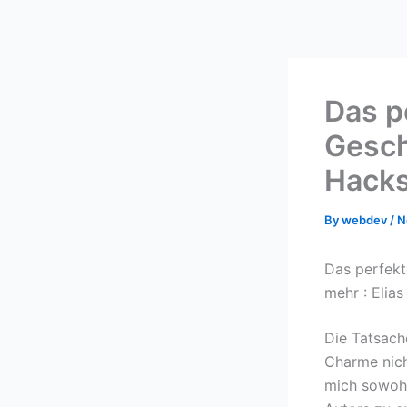
Skip
to
content
Das p
Gesch
Hacks
By
webdev
/
N
Das perfekt
mehr : Elia
Die Tatsach
Charme nich
mich sowohl