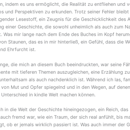
n, indem es uns ermöglicht, die Realität zu entfliehen und 
os und Perspektiven zu erkunden. Trotz seiner Fehler bleib
gender Lesestoff, ein Zeugnis für die Geschicklichkeit des 
ung einer Geschichte, die sowohl unheimlich als auch zum 
t. Was mir lange nach dem Ende des Buches im Kopf herum
on Staunen, das es in mir hinterließ, ein Gefühl, dass die We
nd Ehrfurcht ist.
inge, die mich an diesem Buch beeindruckten, war seine Fäh
ente mit tieferen Themen auszugleichen, eine Erzählung zu
unterhaltsam als auch nachdenklich ist. Während ich las, fa
r von Mut und Opfer spiegelnd und in den Wegen, auf denen
 Unterschied in kindle Welt machen können.
ch in die Welt der Geschichte hineingezogen, ein Reich, das
 auch fremd war, wie ein Traum, der sich real anfühlt, bis 
gt, ob er jemals wirklich passiert ist. Was auch immer der 