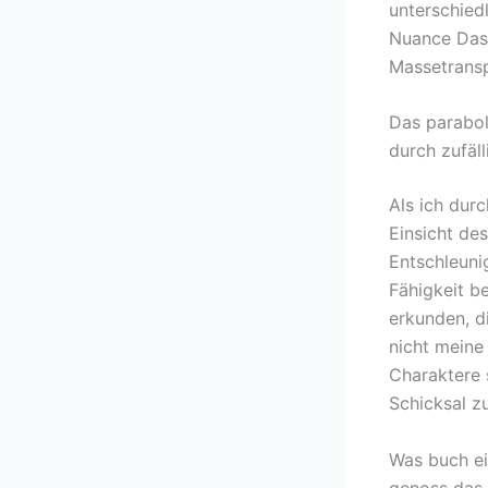
unterschied
Nuance Das 
Massetransp
Das parabol
durch zufäl
Als ich dur
Einsicht de
Entschleuni
Fähigkeit b
erkunden, d
nicht meine 
Charaktere 
Schicksal z
Was buch ei
genoss das B