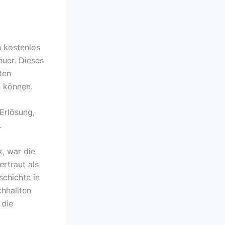
h kostenlos
auer. Dieses
ten
n können.
Erlösung,
.
k, war die
ertraut als
schichte in
hhallten
 die