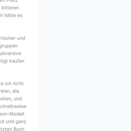
 bitteren
h hätte es
frischer und
sgruppen
subversive
higt kaufen
e ich nicht
nken, die
eiten, und
Schreibweise
rson-Modell
oll und ganz
etzten Buch