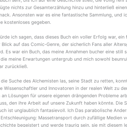
fügte nichts zur Gesamterzählung hinzu und hinterließ einen
ck. Ansonsten war es eine fantastische Sammlung, und ic
te kostenloses gegeben.
rde ich sagen, dass dieses Buch ein voller Erfolg war, ein 
 Blick auf das Comic-Genre, der sicherlich Fans aller Alter
rd. Es war ein Buch, das meine Annahmen bucher eine still 
 die meine Erwartungen untergrub und mich sowohl beunru
r zurückließ.
 die Suche des Alchemisten las, seine Stadt zu retten, konnt
ie Wissenschaftler und Innovatoren in der realen Welt zu de
 an Lösungen für unsere eigenen drängenden Probleme arb
luss, den ihre Arbeit auf unsere Zukunft haben könnte. Die 
uch ist unglaublich fantasievoll. Ich Das parabolische Ande
 Entschleunigung: Massetransport durch zufällige Medien v
chichte begeistert und werde traurig sein, sie mit diesem l