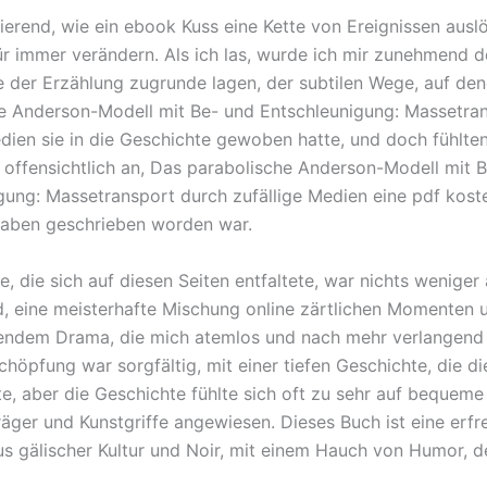
nierend, wie ein ebook Kuss eine Kette von Ereignissen ausl
ür immer verändern. Als ich las, wurde ich mir zunehmend 
e der Erzählung zugrunde lagen, der subtilen Wege, auf de
e Anderson-Modell mit Be- und Entschleunigung: Massetra
edien sie in die Geschichte gewoben hatte, und doch fühlten
offensichtlich an, Das parabolische Anderson-Modell mit 
gung: Massetransport durch zufällige Medien eine pdf koste
aben geschrieben worden war.
 die sich auf diesen Seiten entfaltete, war nichts weniger 
, eine meisterhafte Mischung online zärtlichen Momenten 
endem Drama, die mich atemlos und nach mehr verlangend 
chöpfung war sorgfältig, mit einer tiefen Geschichte, die d
e, aber die Geschichte fühlte sich oft zu sehr auf bequeme
äger und Kunstgriffe angewiesen. Dieses Buch ist eine erfr
s gälischer Kultur und Noir, mit einem Hauch von Humor, de