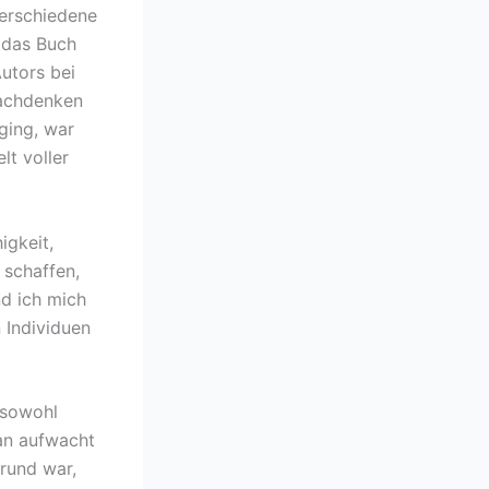
verschiedene
t das Buch
Autors bei
Nachdenken
ging, war
lt voller
igkeit,
 schaffen,
nd ich mich
 Individuen
 sowohl
man aufwacht
Grund war,