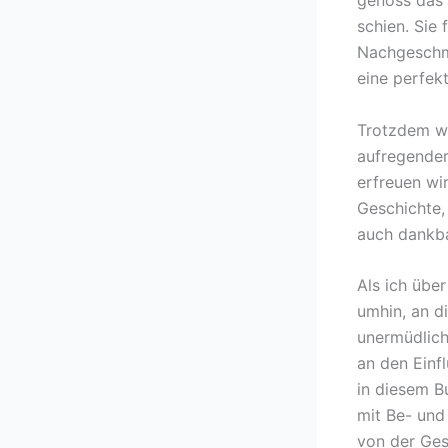
schien. Sie 
Nachgeschma
eine perfek
Trotzdem wü
aufregender
erfreuen wi
Geschichte,
auch dankba
Als ich über
umhin, an d
unermüdlich
an den Einf
in diesem B
mit Be- und
von der Ges