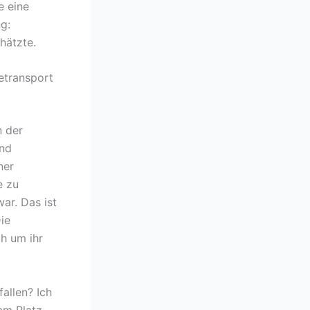
e eine
g:
hätzte.
etransport
n der
und
ner
e zu
ar. Das ist
Die
ch um ihr
allen? Ich
 am Platz