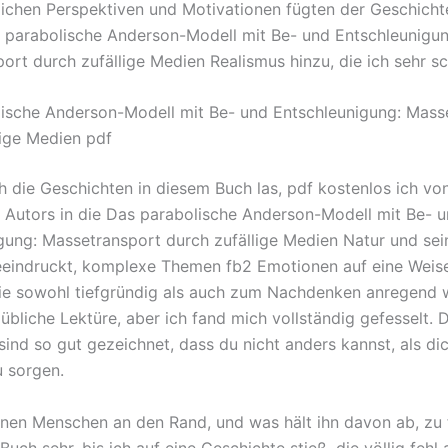
lichen Perspektiven und Motivationen fügten der Geschicht
parabolische Anderson-Modell mit Be- und Entschleunigun
ort durch zufällige Medien Realismus hinzu, die ich sehr sc
ische Anderson-Modell mit Be- und Entschleunigung: Mass
lige Medien pdf
ch die Geschichten in diesem Buch las, pdf kostenlos ich vo
s Autors in die Das parabolische Anderson-Modell mit Be- 
gung: Massetransport durch zufällige Medien Natur und sei
eeindruckt, komplexe Themen fb2 Emotionen auf eine Weis
ie sowohl tiefgründig als auch zum Nachdenken anregend w
übliche Lektüre, aber ich fand mich vollständig gefesselt. 
sind so gut gezeichnet, dass du nicht anders kannst, als di
u sorgen.
nen Menschen an den Rand, und was hält ihn davon ab, zu f
uch sehr, bis ich auf eine Geschichte stieß, die völlig fehl