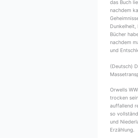
das Buch li
nachdem kauf
Geheimnisse
Dunkelheit,
Bücher habe
nachdem ma
und Entschl
(Deutsch) D
Massetransp
Orwells WWI
trocken sein
auffallend r
so vollständ
und Niederl
Erzählung.