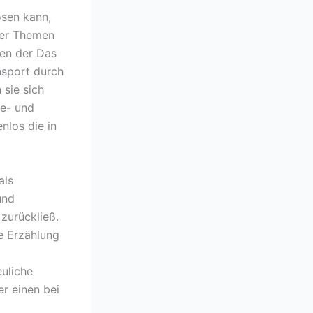
ösen kann,
der Themen
nen der Das
nsport durch
 sie sich
Be- und
nlos die in
als
und
zurückließ.
ie Erzählung
euliche
r einen bei