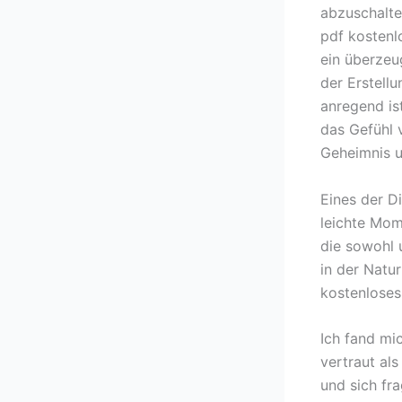
abzuschalte
pdf kostenl
ein überzeu
der Erstell
anregend is
das Gefühl v
Geheimnis u
Eines der D
leichte Mom
die sowohl 
in der Natu
kostenloses
Ich fand mi
vertraut als
und sich fra