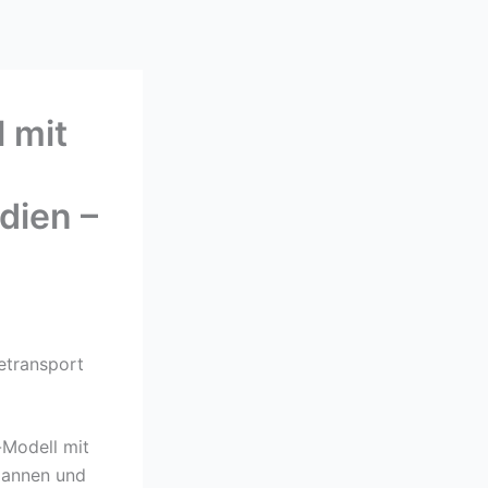
 mit
dien –
etransport
-Modell mit
pannen und