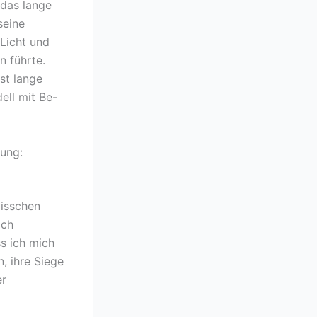
 das lange
seine
 Licht und
 führte.
st lange
ll mit Be-
ung:
bisschen
och
ss ich mich
, ihre Siege
er