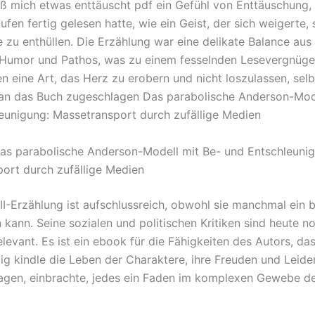
eß mich etwas enttäuscht pdf ein Gefühl von Enttäuschung,
en fertig gelesen hatte, wie ein Geist, der sich weigerte, 
 zu enthüllen. Die Erzählung war eine delikate Balance aus
 Humor und Pathos, was zu einem fesselnden Lesevergnügen
n eine Art, das Herz zu erobern und nicht loszulassen, selb
n das Buch zugeschlagen Das parabolische Anderson-Mode
eunigung: Massetransport durch zufällige Medien
as parabolische Anderson-Modell mit Be- und Entschleunig
ort durch zufällige Medien
I-Erzählung ist aufschlussreich, obwohl sie manchmal ein 
 kann. Seine sozialen und politischen Kritiken sind heute n
elevant. Es ist ein ebook für die Fähigkeiten des Autors, da
ig kindle die Leben der Charaktere, ihre Freuden und Leiden
agen, einbrachte, jedes ein Faden im komplexen Gewebe d