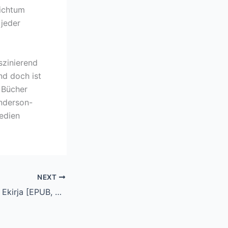
eichtum
 jeder
szinierend
nd doch ist
e Bücher
Anderson-
edien
NEXT
Juudaksen Liitto : Ekirja [EPUB, PDF]