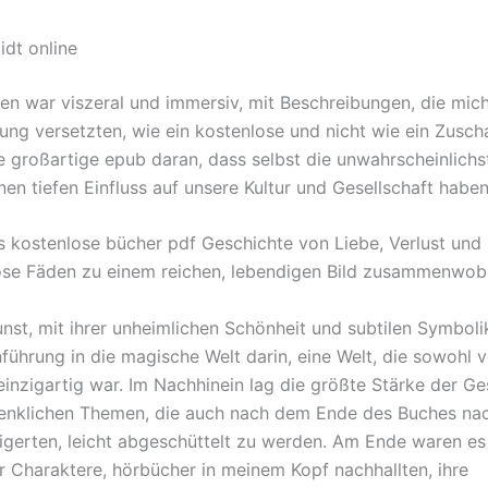
idt online
en war viszeral und immersiv, mit Beschreibungen, die mic
lung versetzten, wie ein kostenlose und nicht wie ein Zusch
ne großartige epub daran, dass selbst die unwahrscheinlichs
nen tiefen Einfluss auf unsere Kultur und Gesellschaft habe
s kostenlose bücher pdf Geschichte von Liebe, Verlust und 
ose Fäden zu einem reichen, lebendigen Bild zusammenwob
nst, mit ihrer unheimlichen Schönheit und subtilen Symboli
führung in die magische Welt darin, eine Welt, die sowohl v
einzigartig war. Im Nachhinein lag die größte Stärke der Ge
enklichen Themen, die auch nach dem Ende des Buches nac
igerten, leicht abgeschüttelt zu werden. Am Ende waren es
 Charaktere, hörbücher in meinem Kopf nachhallten, ihre