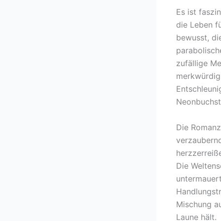
Es ist faszi
die Leben f
bewusst, di
parabolisch
zufällige M
merkwürdig 
Entschleuni
Neonbuchst
Die Romanze,
verzaubernd
herzzerreiß
Die Weltens
untermauert
Handlungstr
Mischung au
Laune hält.