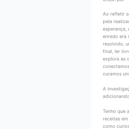
Ao refletir 
pela realiz
esperança,
enredo era
resolvido, 
final, ler l
explora as 
conectamos 
curamos uns
A investiga
adicionando
Tenho que a
receitas em 
como curiosi