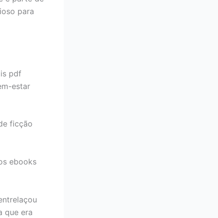
sioso para
is pdf
bem-estar
de ficção
dos ebooks
entrelaçou
a que era