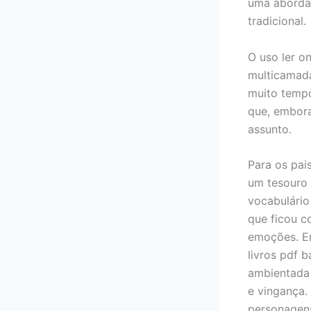
uma abordag
tradicional.
O uso ler o
multicamada
muito tempo
que, embora
assunto.
Para os pai
um tesouro 
vocabulário
que ficou 
emoções. Em
livros pdf 
ambientada 
e vingança.
personagens