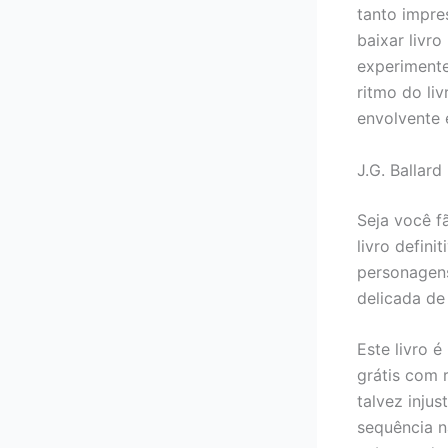
tanto impre
baixar livr
experimente
ritmo do liv
envolvente 
J.G. Ballard
Seja você f
livro defini
personagens
delicada de
Este livro 
grátis com 
talvez inju
sequência n