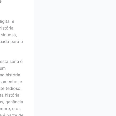
e
igital e
istória
 sinuosa,
uada para o
esta série é
 um
ma história
nsamentos e
te tedioso.
a história
as, ganância
empre, e os
e é parte de