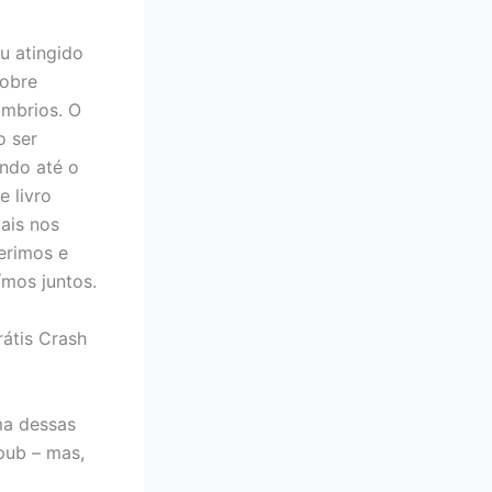
ou atingido
sobre
mbrios. O
o ser
ando até o
e livro
ais nos
erimos e
ímos juntos.
átis Crash
ma dessas
epub – mas,