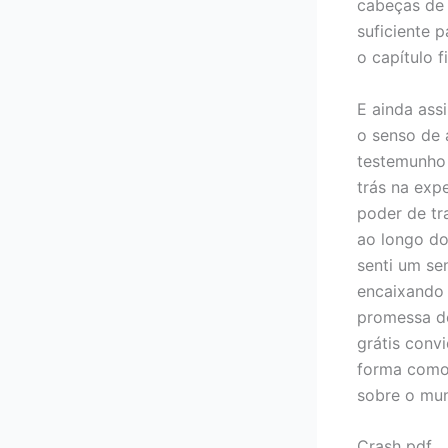
cabeças de 
suficiente 
o capítulo fi
E ainda ass
o senso de 
testemunho 
trás na expe
poder de tr
ao longo do
senti um se
encaixando 
promessa de
grátis conv
forma como 
sobre o mu
Crash pdf