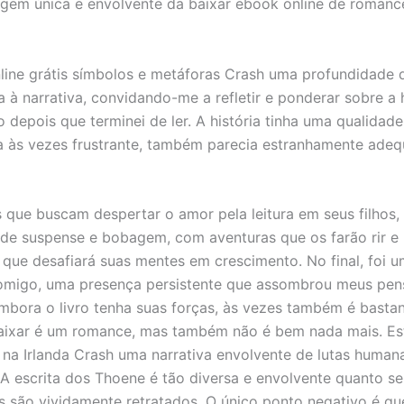
em única e envolvente da baixar ebook online de romanc
nline grátis símbolos e metáforas Crash uma profundidade d
 à narrativa, convidando-me a refletir e ponderar sobre a h
 depois que terminei de ler. A história tinha uma qualidade
 às vezes frustrante, também parecia estranhamente adeq
s que buscam despertar o amor pela leitura em seus filhos, 
de suspense e bobagem, com aventuras que os farão rir e
 que desafiará suas mentes em crescimento. No final, foi u
comigo, uma presença persistente que assombrou meus pe
bora o livro tenha suas forças, às vezes também é bastan
baixar é um romance, mas também não é bem nada mais. Est
na Irlanda Crash uma narrativa envolvente de lutas human
 A escrita dos Thoene é tão diversa e envolvente quanto s
 são vividamente retratados. O único ponto negativo é qu