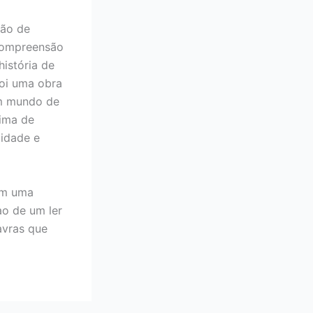
ção de
compreensão
história de
foi uma obra
um mundo de
ima de
lidade e
em uma
ao de um ler
avras que