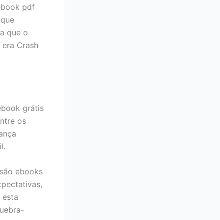
ebook pdf
 que
a que o
i era Crash
ebook grátis
entre os
dança
l.
ensão ebooks
xpectativas,
 esta
quebra-