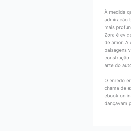
À medida qu
admiração 
mais profun
Zora é evide
de amor. A 
paisagens v
construção 
arte do auto
O enredo er
chama de ex
ebook onlin
dançavam pe