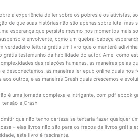
sobre a experiência de ler sobre os pobres e os ativistas, s
ação de que suas histórias não são apenas sobre luta, mas 
 uma esperança que persiste mesmo nos momentos mais so
 suspenso e envolvente, como um quebra-cabeça esperand
um verdadeiro leitura grátis um livro que o manterá adivinh
ivro grátis testemunho da habilidade do autor. Amei como est
complexidades das relações humanas, as maneiras pelas qu
e desconectamos, as maneiras ler epub online quais nos f
 aos outros, e as maneiras Crash quais crescemos e evolu
ção é uma jornada complexa e intrigante, com pdf ebook gr
 tensão e Crash
dmitir que não tenho certeza se tentaria fazer qualquer u
casa – elas livros não são para os fracos de livros grátis 
dade, este livro é fascinante.