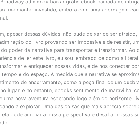
Broadway adicionou baixar grátis ebook camada de intriga
para me manter investido, embora com uma abordagem cau
nal.
im, apesar dessas dúvidas, não pude deixar de ser atraído, 
admiração do livro provando ser impossíveis de resistir, u
do poder da narrativa para transportar e transformar. Ao o
riência de ler este livro, eu sou lembrado de como a litera
ansformar e enriquecer nossas vidas, e de nos conectar co
 tempo e do espaço. À medida que a narrativa se aproxima
ntimento de encerramento, como a peça final de um quebr
no lugar, e no entanto, ebooks sentimento de maravilha, 
 uma nova aventura esperando logo além do horizonte, li
idando a explorar. Uma das coisas que mais aprecio sobre a
ela pode ampliar a nossa perspectiva e desafiar nossas s
ndo.