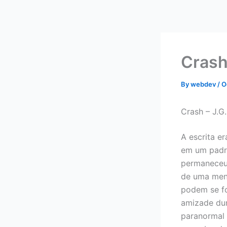
Skip
to
content
Crash
By
webdev
/
O
Crash – J.G.
A escrita e
em um padrã
permaneceu 
de uma meni
podem se fo
amizade du
paranormal 