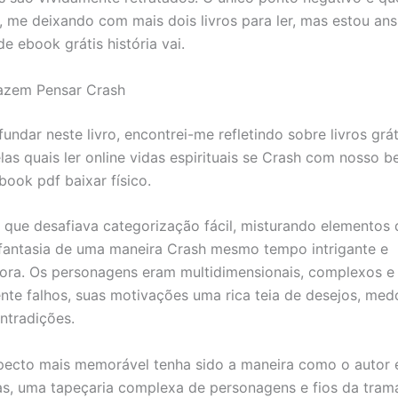
a, me deixando com mais dois livros para ler, mas estou an
e ebook grátis história vai.
azem Pensar Crash
ndar neste livro, encontrei-me refletindo sobre livros grát
las quais ler online vidas espirituais se Crash com nosso 
book pdf baixar físico.
o que desafiava categorização fácil, misturando elementos 
e fantasia de uma maneira Crash mesmo tempo intrigante e
ora. Os personagens eram multidimensionais, complexos e
te falhos, suas motivações uma rica teia de desejos, me
ontradições.
pecto mais memorável tenha sido a maneira como o autor 
as, uma tapeçaria complexa de personagens e fios da tram