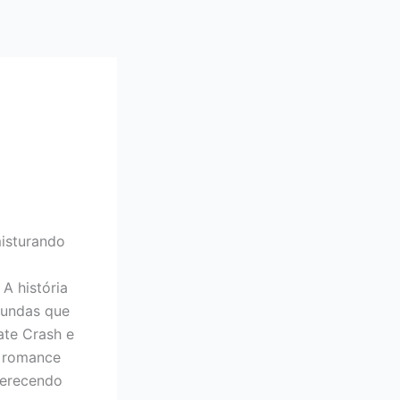
misturando
A história
fundas que
ate Crash e
o romance
ferecendo