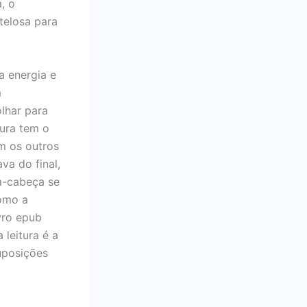
, o
telosa para
a energia e
m
lhar para
tura tem o
m os outros
va do final,
a-cabeça se
como a
vro epub
 leitura é a
uposições