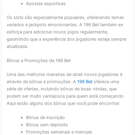
Apostas esportivas
Os slots são especialmente populares, oferecendo temas
variados e jackpots emocionantes. A 196 Bet também se
esforça para adicionar novos jogos regularmente,
garantindo que a experiência dos jogadores esteja sempre
atualizada.
Bônus e Promoções da 196 Bet
Uma das melhores maneiras de atrair novos jogadores é
através de bônus e promoções. A
196 Bet
oferece uma
série de ofertas, incluindo bônus de boas-vindas, que
podem ser muito vantajosos para quem está começando.
Aqui estão alguns dos bônus que você pode encontrar:
Bônus de inscrição
Bônus sem depósito
Promoções semanais e mensais