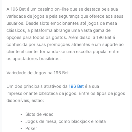
A 196 Bet é um cassino on-line que se destaca pela sua
variedade de jogos e pela segurança que oferece aos seus
usuários. Desde slots emocionantes até jogos de mesa
clássicos, a plataforma abrange uma vasta gama de
opções para todos os gostos. Além disso, a 196 Bet é
conhecida por suas promoções atraentes e um suporte ao
cliente eficiente, tornando-se uma escolha popular entre
os apostadores brasileiros.
Variedade de Jogos na 196 Bet
Um dos principais atrativos da
196 Bet
é a sua
impressionante biblioteca de jogos. Entre os tipos de jogos
disponíveis, estão:
Slots de vídeo
Jogos de mesa, como blackjack e roleta
Poker