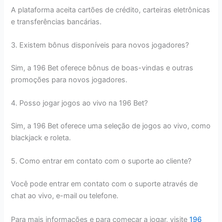
A plataforma aceita cartões de crédito, carteiras eletrônicas
e transferências bancárias.
3. Existem bônus disponíveis para novos jogadores?
Sim, a 196 Bet oferece bônus de boas-vindas e outras
promoções para novos jogadores.
4. Posso jogar jogos ao vivo na 196 Bet?
Sim, a 196 Bet oferece uma seleção de jogos ao vivo, como
blackjack e roleta.
5. Como entrar em contato com o suporte ao cliente?
Você pode entrar em contato com o suporte através de
chat ao vivo, e-mail ou telefone.
Para mais informações e para começar a jogar, visite
196