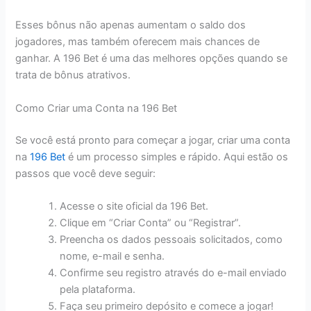
Esses bônus não apenas aumentam o saldo dos
jogadores, mas também oferecem mais chances de
ganhar. A 196 Bet é uma das melhores opções quando se
trata de bônus atrativos.
Como Criar uma Conta na 196 Bet
Se você está pronto para começar a jogar, criar uma conta
na
196 Bet
é um processo simples e rápido. Aqui estão os
passos que você deve seguir:
Acesse o site oficial da 196 Bet.
Clique em “Criar Conta” ou “Registrar”.
Preencha os dados pessoais solicitados, como
nome, e-mail e senha.
Confirme seu registro através do e-mail enviado
pela plataforma.
Faça seu primeiro depósito e comece a jogar!