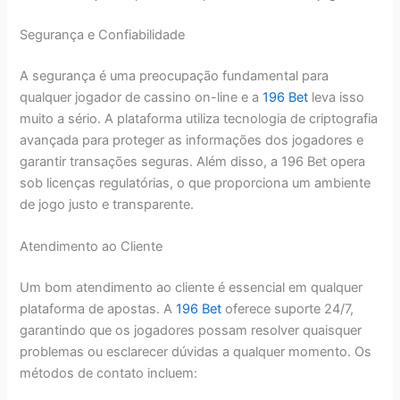
Segurança e Confiabilidade
A segurança é uma preocupação fundamental para
qualquer jogador de cassino on-line e a
196 Bet
leva isso
muito a sério. A plataforma utiliza tecnologia de criptografia
avançada para proteger as informações dos jogadores e
garantir transações seguras. Além disso, a 196 Bet opera
sob licenças regulatórias, o que proporciona um ambiente
de jogo justo e transparente.
Atendimento ao Cliente
Um bom atendimento ao cliente é essencial em qualquer
plataforma de apostas. A
196 Bet
oferece suporte 24/7,
garantindo que os jogadores possam resolver quaisquer
problemas ou esclarecer dúvidas a qualquer momento. Os
métodos de contato incluem: