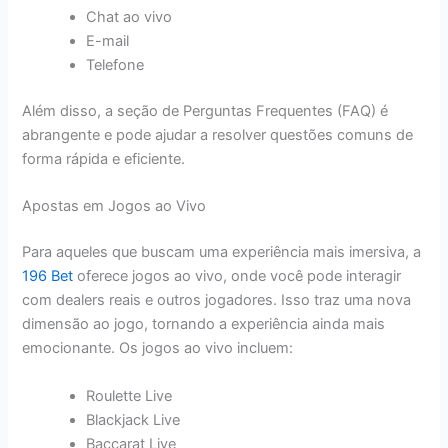
Chat ao vivo
E-mail
Telefone
Além disso, a seção de Perguntas Frequentes (FAQ) é
abrangente e pode ajudar a resolver questões comuns de
forma rápida e eficiente.
Apostas em Jogos ao Vivo
Para aqueles que buscam uma experiência mais imersiva, a
196 Bet
oferece jogos ao vivo, onde você pode interagir
com dealers reais e outros jogadores. Isso traz uma nova
dimensão ao jogo, tornando a experiência ainda mais
emocionante. Os jogos ao vivo incluem:
Roulette Live
Blackjack Live
Baccarat Live