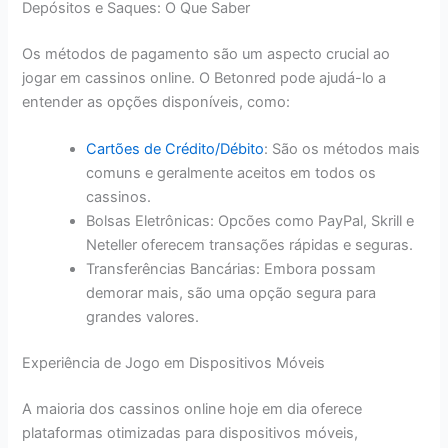
Depósitos e Saques: O Que Saber
Os métodos de pagamento são um aspecto crucial ao
jogar em cassinos online. O Betonred pode ajudá-lo a
entender as opções disponíveis, como:
Cartões de Crédito/Débito
: São os métodos mais
comuns e geralmente aceitos em todos os
cassinos.
Bolsas Eletrônicas: Opcões como PayPal, Skrill e
Neteller oferecem transações rápidas e seguras.
Transferências Bancárias: Embora possam
demorar mais, são uma opção segura para
grandes valores.
Experiência de Jogo em Dispositivos Móveis
A maioria dos cassinos online hoje em dia oferece
plataformas otimizadas para dispositivos móveis,