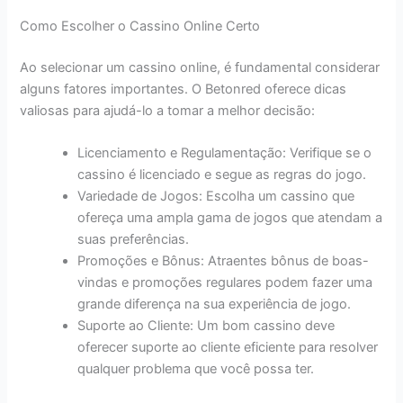
Como Escolher o Cassino Online Certo
Ao selecionar um cassino online, é fundamental considerar
alguns fatores importantes. O Betonred oferece dicas
valiosas para ajudá-lo a tomar a melhor decisão:
Licenciamento e Regulamentação: Verifique se o
cassino é licenciado e segue as regras do jogo.
Variedade de Jogos: Escolha um cassino que
ofereça uma ampla gama de jogos que atendam a
suas preferências.
Promoções e Bônus: Atraentes bônus de boas-
vindas e promoções regulares podem fazer uma
grande diferença na sua experiência de jogo.
Suporte ao Cliente: Um bom cassino deve
oferecer suporte ao cliente eficiente para resolver
qualquer problema que você possa ter.