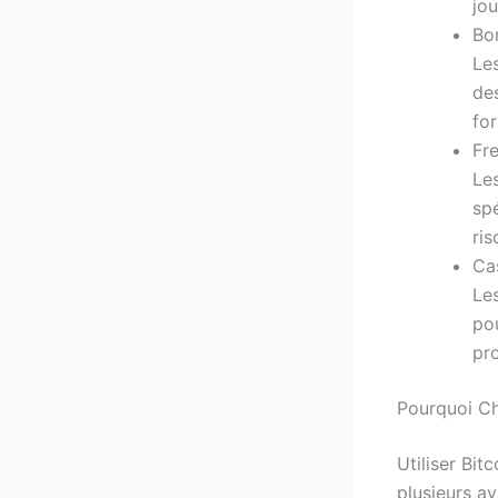
jou
Bo
Les
de
fo
Fr
Les
spé
ris
Ca
Le
po
pro
Pourquoi Cho
Utiliser Bi
plusieurs av