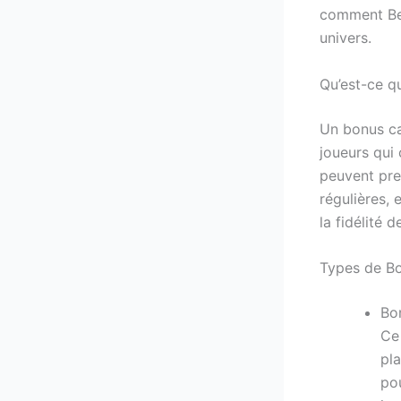
comment Bet
univers.
Qu’est-ce q
Un bonus cas
joueurs qui 
peuvent pre
régulières,
la fidélité d
Types de Bo
Bo
Ce 
pla
pou