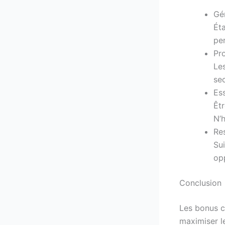
Gé
Éta
pe
Pr
Le
se
Es
Êt
N’h
Re
Su
op
Conclusion
Les bonus c
maximiser le