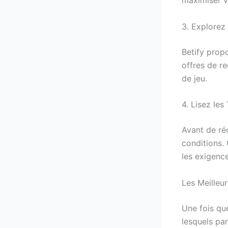
3. Explorez
Betify prop
offres de re
de jeu.
4. Lisez les
Avant de réc
conditions.
les exigenc
Les Meilleu
Une fois que
lesquels par