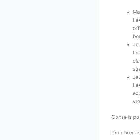
Ma
Les
off
bon
Je
Les
cla
str
Je
Le
ex
vra
Conseils po
Pour tirer l