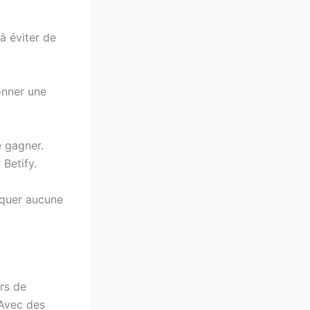
à éviter de
onner une
e gagner.
 Betify.
nquer aucune
rs de
 Avec des