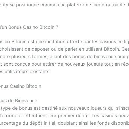
ify se positionne comme une plateforme incontournable d
u’un Bonus Casino Bitcoin ?
ino Bitcoin est une incitation offerte par les casinos en li
choisissent de déposer ou de parier en utilisant Bitcoin. C
ndre plusieurs formes, allant des bonus de bienvenue aux 
 et sont conçus pour attirer de nouveaux joueurs tout en r
es utilisateurs existants.
nus Casino Bitcoin
nus de Bienvenue
type de bonus est destiné aux nouveaux joueurs qui s’inscr
teforme et effectuent leur premier dépôt. Les casinos peuve
rcentage du dépôt initial, doublant ainsi les fonds disponi