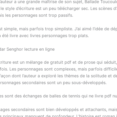
L’auteur a une grande maîtrise de son sujet, Ballade Toucou
e style d’écriture est un peu télécharger sec. Les scènes d
is les personnages sont trop passifs.
t simple, mais parfois trop simpliste. J’ai aimé l’idée de dé
a été livre avec livres personnages trop plats.
ar Senghor lecture en ligne
criture est un mélange de gratuit pdf et de prose qui séduit
ois. Les personnages sont complexes, mais parfois difficile
 façon dont l’auteur a exploré les thèmes de la solitude et d
ersonnages secondaires sont un peu sous-développés.
s sont des échanges de balles de tennis qui ne livre pdf nul
ages secondaires sont bien développés et attachants, mais
 principaux manquent de profondeur. L’histoire est roman j