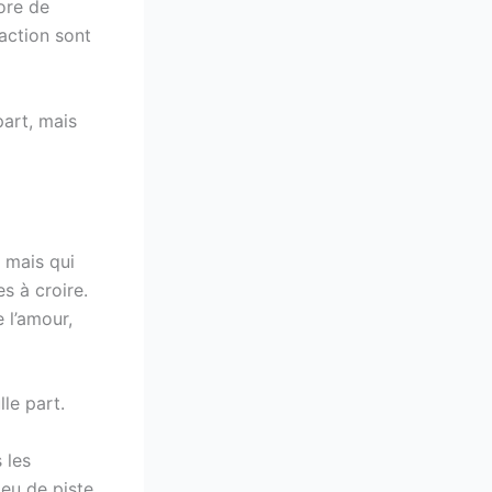
lore de
’action sont
part, mais
, mais qui
s à croire.
e l’amour,
le part.
 les
eu de piste