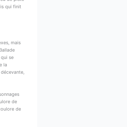
 qui finit
exes, mais
Ballade
 qui se
e la
é décevante,
ersonnages
ulore de
coulore de