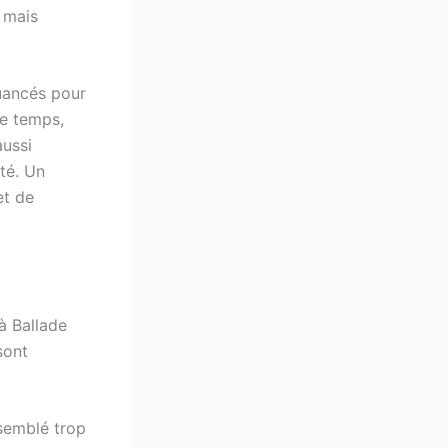
, mais
nuancés pour
le temps,
aussi
té. Un
et de
 à Ballade
sont
 semblé trop