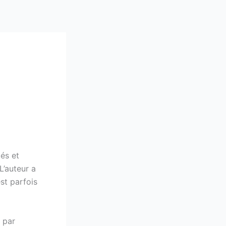
:
és et
L’auteur a
st parfois
 par