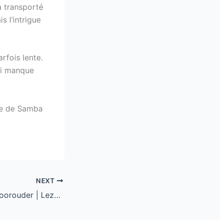
a transporté
s l’intrigue
arfois lente.
ui manque
re de Samba
NEXT
Dayal de eerste voorouder | Lezen zonder kosten