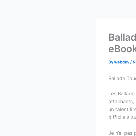
Skip
to
content
Balla
eBook
By
webdev
/
N
Ballade Tou
Les Ballade
attachants,
un talent li
difficile à s
Je n’ai pas