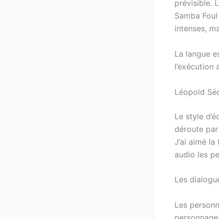
prévisible. 
Samba Foul l
intenses, ma
La langue es
l’exécution 
Léopold Séd
Le style d’é
déroute parf
J’ai aimé la
audio les p
Les dialogue
Les personn
personnages