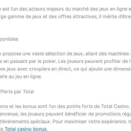
o est l’un des acteurs majeurs du marché des jeux en ligne 
rge gamme de jeux et des offres attractives, il mérite d’êtr
sponibles
o propose une vaste sélection de jeux, allant des machines
e en passant par le poker. Les joueurs peuvent profiter de 
es jeux avec croupiers en direct, ce qui ajoute une dimens
re au jeu en ligne.
fferts par Total
ns et les bonus sont l’un des points forts de Total Casino.
envenue, les joueurs peuvent bénéficier de promotions régu
 d’événements spéciaux. Pour maximiser votre expérience, n
 le
Total casino bonus
.