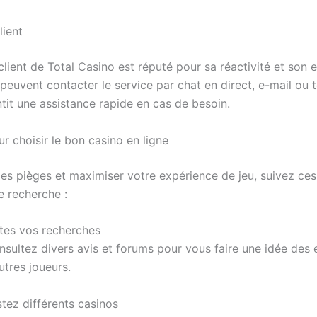
lient
lient de Total Casino est réputé pour sa réactivité et son ef
peuvent contacter le service par chat en direct, e-mail ou 
tit une assistance rapide en cas de besoin.
r choisir le bon casino en ligne
les pièges et maximiser votre expérience de jeu, suivez ces
e recherche :
ites vos recherches
nsultez divers avis et forums pour vous faire une idée des
utres joueurs.
tez différents casinos