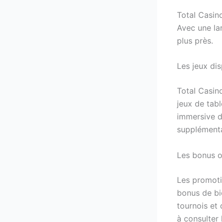
Total Casin
Avec une la
plus près.
Les jeux di
Total Casin
jeux de tabl
immersive d
supplémentai
Les bonus o
Les promotio
bonus de bi
tournois et
à consulter