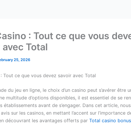
Casino : Tout ce que vous dev
 avec Total
ebruary 25, 2026
 : Tout ce que vous devez savoir avec Total
e du jeu en ligne, le choix d’un casino peut s’avérer être u
ne multitude d’options disponibles, il est essentiel de se re
ts établissements avant de s’engager. Dans cet article, nous
 avis sur les casinos, en mettant l’accent sur l’importance de
 en découvrant les avantages offerts par
Total casino bonus