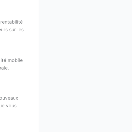
rentabilité
urs sur les
lité mobile
ale.
nouveaux
que vous