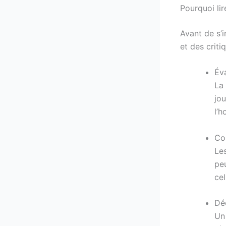
Pourquoi lir
Avant de s’i
et des criti
Éva
La 
jou
l’h
Co
Les
pe
cel
Déc
Un 