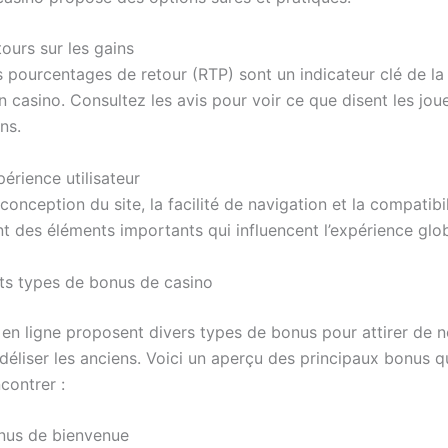
ours sur les gains
 pourcentages de retour (RTP) sont un indicateur clé de la 
n casino. Consultez les avis pour voir ce que disent les joue
ns.
érience utilisateur
conception du site, la facilité de navigation et la compatibi
t des éléments importants qui influencent l’expérience glob
nts types de bonus de casino
 en ligne proposent divers types de bonus pour attirer de 
idéliser les anciens. Voici un aperçu des principaux bonus 
contrer :
nus de bienvenue