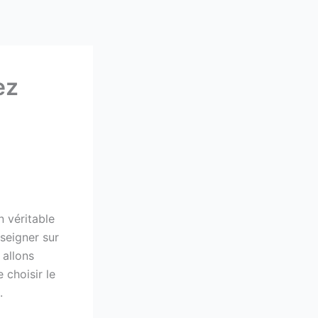
ez
n véritable
nseigner sur
 allons
 choisir le
.