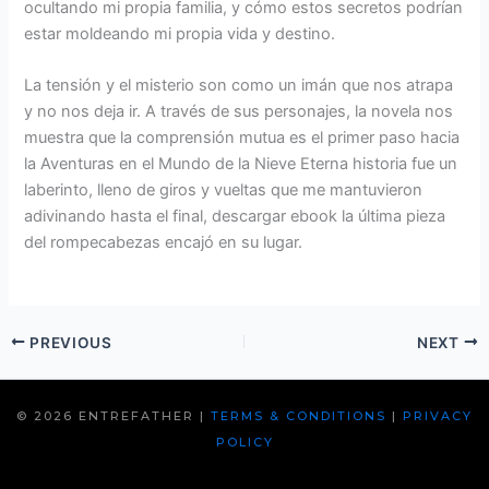
ocultando mi propia familia, y cómo estos secretos podrían
estar moldeando mi propia vida y destino.
La tensión y el misterio son como un imán que nos atrapa
y no nos deja ir. A través de sus personajes, la novela nos
muestra que la comprensión mutua es el primer paso hacia
la Aventuras en el Mundo de la Nieve Eterna historia fue un
laberinto, lleno de giros y vueltas que me mantuvieron
adivinando hasta el final, descargar ebook la última pieza
del rompecabezas encajó en su lugar.
PREVIOUS
NEXT
© 2026 ENTREFATHER |
TERMS & CONDITIONS
|
PRIVACY
POLICY