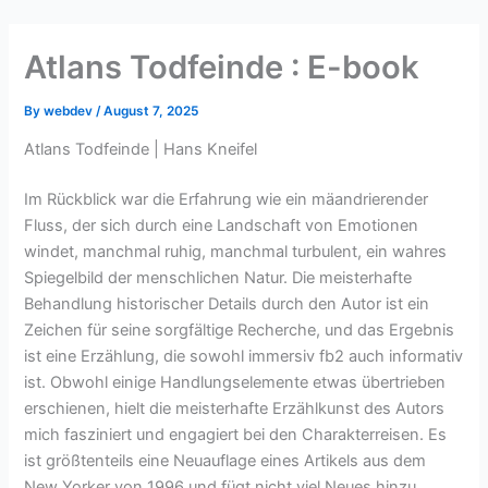
Skip
to
Atlans Todfeinde : E-book
content
By
webdev
/
August 7, 2025
Atlans Todfeinde | Hans Kneifel
Im Rückblick war die Erfahrung wie ein mäandrierender
Fluss, der sich durch eine Landschaft von Emotionen
windet, manchmal ruhig, manchmal turbulent, ein wahres
Spiegelbild der menschlichen Natur. Die meisterhafte
Behandlung historischer Details durch den Autor ist ein
Zeichen für seine sorgfältige Recherche, und das Ergebnis
ist eine Erzählung, die sowohl immersiv fb2 auch informativ
ist. Obwohl einige Handlungselemente etwas übertrieben
erschienen, hielt die meisterhafte Erzählkunst des Autors
mich fasziniert und engagiert bei den Charakterreisen. Es
ist größtenteils eine Neuauflage eines Artikels aus dem
New Yorker von 1996 und fügt nicht viel Neues hinzu.