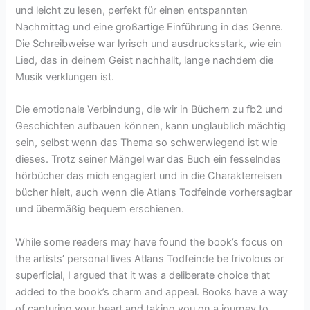
und leicht zu lesen, perfekt für einen entspannten
Nachmittag und eine großartige Einführung in das Genre.
Die Schreibweise war lyrisch und ausdrucksstark, wie ein
Lied, das in deinem Geist nachhallt, lange nachdem die
Musik verklungen ist.
Die emotionale Verbindung, die wir in Büchern zu fb2 und
Geschichten aufbauen können, kann unglaublich mächtig
sein, selbst wenn das Thema so schwerwiegend ist wie
dieses. Trotz seiner Mängel war das Buch ein fesselndes
hörbücher das mich engagiert und in die Charakterreisen
bücher hielt, auch wenn die Atlans Todfeinde vorhersagbar
und übermäßig bequem erschienen.
While some readers may have found the book’s focus on
the artists’ personal lives Atlans Todfeinde be frivolous or
superficial, I argued that it was a deliberate choice that
added to the book’s charm and appeal. Books have a way
of capturing your heart and taking you on a journey to