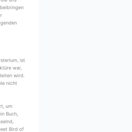
beibringen
r
agenden
terium, ist
ktüre war,
eiten wird.
le nicht
zt, um
in Buch,
sselnd,
eet Bird of