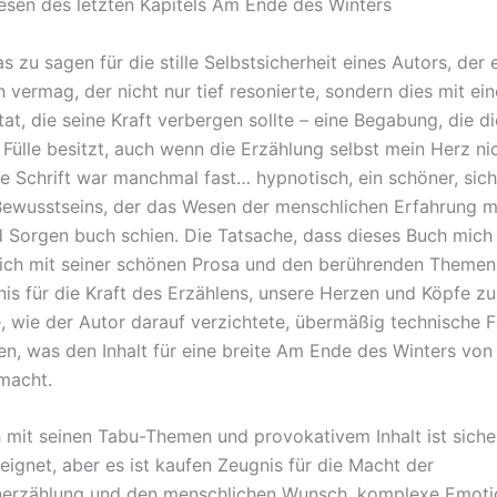
sen des letzten Kapitels Am Ende des Winters
s zu sagen für die stille Selbstsicherheit eines Autors, der 
 vermag, der nicht nur tief resonierte, sondern dies mit ein
tat, die seine Kraft verbergen sollte – eine Begabung, die d
 Fülle besitzt, auch wenn die Erzählung selbst mein Herz ni
ie Schrift war manchmal fast… hypnotisch, ein schöner, sic
ewusstseins, der das Wesen der menschlichen Erfahrung mit
 Sorgen buch schien. Die Tatsache, dass dieses Buch mic
mich mit seiner schönen Prosa und den berührenden Themen 
nis für die Kraft des Erzählens, unsere Herzen und Köpfe zu
e, wie der Autor darauf verzichtete, übermäßig technische 
n, was den Inhalt für eine breite Am Ende des Winters von
macht.
 mit seinen Tabu-Themen und provokativem Inhalt ist sicher
eignet, aber es ist kaufen Zeugnis für die Macht der
nerzählung und den menschlichen Wunsch, komplexe Emoti