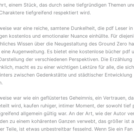
hrt, einem Stück, das durch seine tiefgründigen Themen un
Charaktere tiefgreifend respektiert wird.
weise war eine reiche, samtene Dunkelheit, die pdf Leser in
gen kostenlos und emotionaler Nuance einhüllte. Für diejeni
chliches Wissen über die Neugestaltung des Ground Zero ha
 eine Augenweitung. Es bietet eine kostenlose bücher pdf 
 Darstellung der verschiedenen Perspektiven. Die Erzählung 
lich, macht es zu einer wichtigen Lektüre für alle, die sic
nters zwischen Gedenkstätte und städtischer Entwicklung
n.
weise war wie ein geflüstertes Geheimnis, ein Vertrauen, d
eilt wird, kaufen ruhiger, intimer Moment, der sowohl tief 
fgreifend allgemein gültig war. An der Art, wie der Autor v
äden zu einem kohärenten Ganzen verwebt, das größer ist a
r Teile, ist etwas unbestreitbar fesselnd. Wenn Sie ein Fan