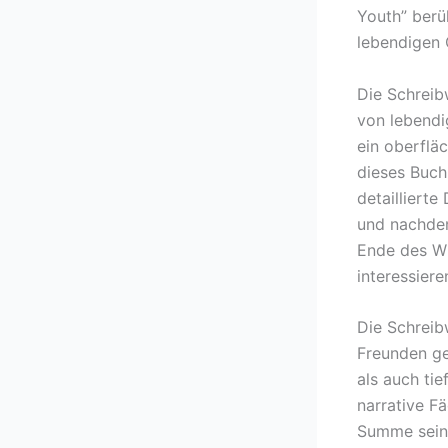
Youth” berü
lebendigen 
Die Schreib
von lebendi
ein oberflä
dieses Buch
detaillierte
und nachdenk
Ende des Wi
interessiere
Die Schreib
Freunden get
als auch tie
narrative F
Summe seine