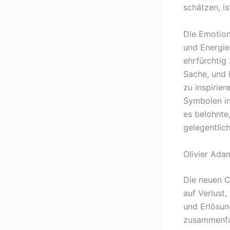
schätzen, is
Die Emotion
und Energie
ehrfürchtig 
Sache, und B
zu inspirie
Symbolen in
es belohnte
gelegentlic
Olivier Ada
Die neuen C
auf Verlust
und Erlösun
zusammenfas