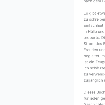
nach dem Le
Es gibt etwa
zu schreiben
Einfachheit 
in Hülle und
eroberte. D
Strom des B
Freuden und
begleitet, 
ist ein Zeug
Ich schätzt
zu verwende
zugänglich 
Dieses Buch
für jeden ge
Geschichte