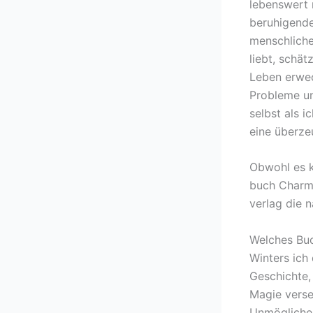
lebenswert 
beruhigende
menschliche
liebt, schä
Leben erwec
Probleme un
selbst als i
eine überze
Obwohl es k
buch Charme
verlag die 
Welches Buc
Winters ich
Geschichte,
Magie verse
Unmögliche 