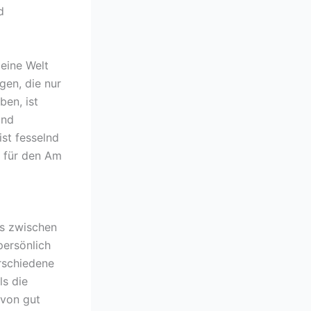
d
 eine Welt
gen, die nur
ben, ist
und
ist fesselnd
h für den Am
as zwischen
persönlich
erschiedene
ls die
 von gut