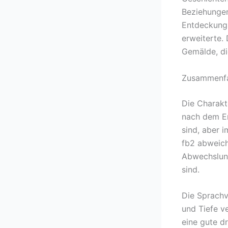
Beziehungen
Entdeckungs
erweiterte.
Gemälde, di
Zusammenfa
Die Charakt
nach dem En
sind, aber 
fb2 abweich
Abwechslung
sind.
Die Sprachv
und Tiefe v
eine gute d