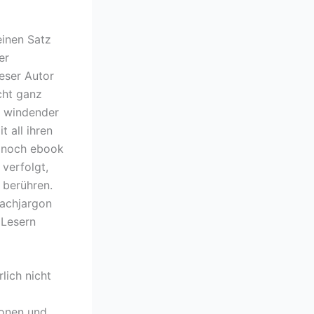
einen Satz
er
ieser Autor
cht ganz
h windender
 all ihren
h noch ebook
verfolgt,
 berühren.
Fachjargon
 Lesern
lich nicht
onen und