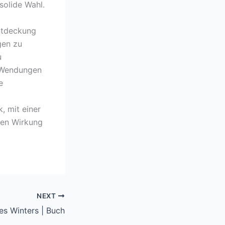
solide Wahl.
entdeckung
gen zu
u
s Wendungen
e
, mit einer
len Wirkung
NEXT
s Winters | Buch