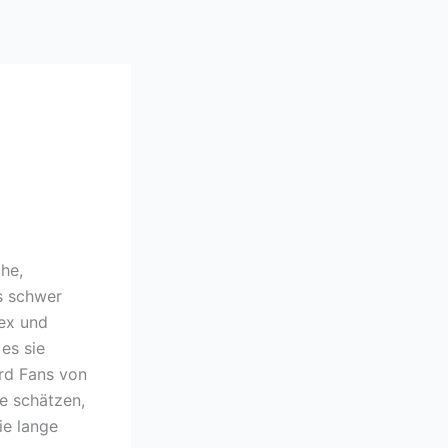
he,
s schwer
lex und
es sie
rd Fans von
te schätzen,
ie lange