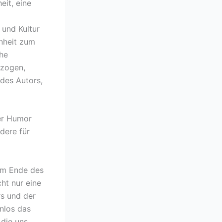
eit, eine
 und Kultur
enheit zum
che
ezogen,
 des Autors,
er Humor
dere für
 Am Ende des
ht nur eine
rs und der
enlos das
 die uns