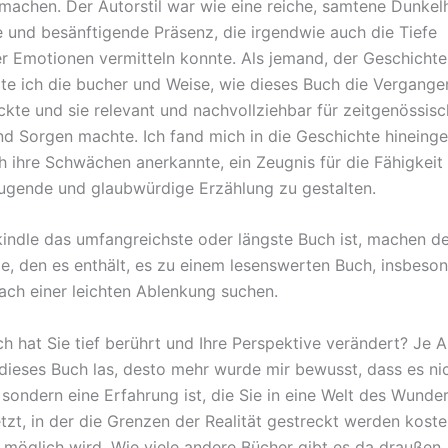
machen. Der Autorstil war wie eine reiche, samtene Dunkelh
 und besänftigende Präsenz, die irgendwie auch die Tiefe
r Emotionen vermitteln konnte. Als jemand, der Geschichte
tzte ich die bucher und Weise, wie dieses Buch die Vergang
kte und sie relevant und nachvollziehbar für zeitgenössis
d Sorgen machte. Ich fand mich in die Geschichte hineing
ch ihre Schwächen anerkannte, ein Zeugnis für die Fähigkeit
ugende und glaubwürdige Erzählung zu gestalten.
indle das umfangreichste oder längste Buch ist, machen d
, den es enthält, es zu einem lesenswerten Buch, insbeson
nach einer leichten Ablenkung suchen.
h hat Sie tief berührt und Ihre Perspektive verändert? Je
 dieses Buch las, desto mehr wurde mir bewusst, dass es nic
 sondern eine Erfahrung ist, die Sie in eine Welt des Wunde
tzt, in der die Grenzen der Realität gestreckt werden kost
möglich wird. Wie viele andere Bücher gibt es da draußen,