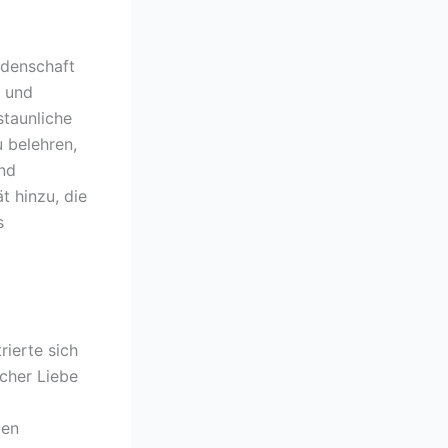
idenschaft
s und
staunliche
u belehren,
und
t hinzu, die
s
rierte sich
cher Liebe
ben