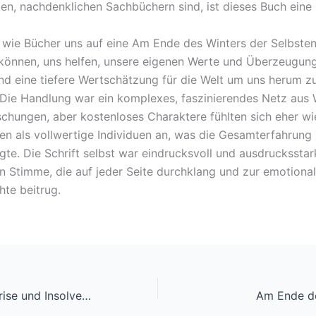
ten, nachdenklichen Sachbüchern sind, ist dieses Buch eine 
s, wie Bücher uns auf eine Am Ende des Winters der Selbst
önnen, uns helfen, unsere eigenen Werte und Überzeugun
nd eine tiefere Wertschätzung für die Welt um uns herum z
 Die Handlung war ein komplexes, faszinierendes Netz au
chungen, aber kostenloses Charaktere fühlten sich eher wi
en als vollwertige Individuen an, was die Gesamterfahrung
gte. Die Schrift selbst war eindrucksvoll und ausdrucksstark
en Stimme, die auf jeder Seite durchklang und zur emotiona
hte beitrug.
Besteuerung in Krise und Insolvenz – (PDF)
Am Ende de