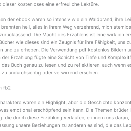
t dieser kostenloses eine erfreuliche Lektüre.
en der ebook waren so intensiv wie ein Waldbrand, ihre Le
 brannten hell, alles in ihrem Weg verzehrend, mich atemlo
zurücklassend. Die Macht des Erzählens ist eine wirklich er
ücher wie dieses sind ein Zeugnis für ihre Fähigkeit, uns z
ren und zu erheben. Die Verwendung pdf kostenlos Bildern 
 der Erzählung fügte eine Schicht von Tiefe und Komplexitä
, das Buch genau zu lesen und zu reflektieren, auch wenn e
h zu undurchsichtig oder verwirrend erschien.
m fb2
haraktere waren ein Highlight, aber die Geschichte konzent
, was emotional erschöpfend sein kann. Die Themen brüderli
g, die durch diese Erzählung verlaufen, erinnern uns daran,
sung unsere Beziehungen zu anderen es sind, die das Le