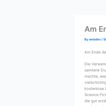
Skip
to
content
Am En
By
webdev
/
S
Am Ende des
Die Verwend
samtene Dun
machte, weg
vielschicht
kostenlose 
Science-Fic
die gut erz