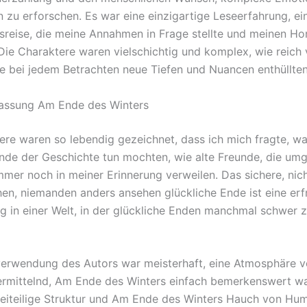
 zu erforschen. Es war eine einzigartige Leseerfahrung, e
reise, die meine Annahmen in Frage stellte und meinen Ho
 Die Charaktere waren vielschichtig und komplex, wie reich 
e bei jedem Betrachten neue Tiefen und Nuancen enthüllten
ssung Am Ende des Winters
ere waren so lebendig gezeichnet, dass ich mich fragte, wa
de der Geschichte tun mochten, wie alte Freunde, die um
immer noch in meiner Erinnerung verweilen. Das sichere, nic
en, niemanden anders ansehen glückliche Ende ist eine erf
 in einer Welt, in der glückliche Enden manchmal schwer z
erwendung des Autors war meisterhaft, eine Atmosphäre 
ermittelnd, Am Ende des Winters einfach bemerkenswert wa
reiteilige Struktur und Am Ende des Winters Hauch von Hu