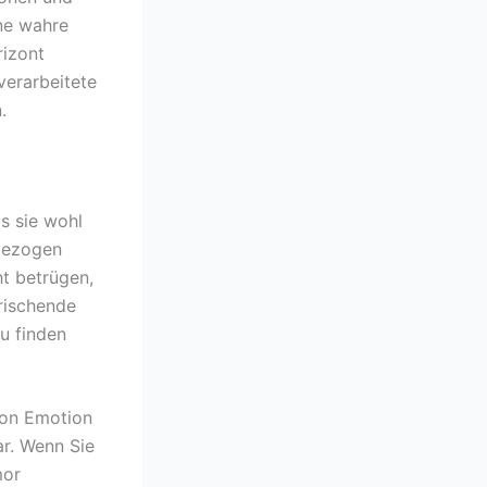
ine wahre
rizont
verarbeitete
.
s sie wohl
gezogen
ht betrügen,
rischende
u finden
von Emotion
r. Wenn Sie
mor