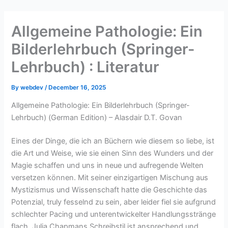
Skip
to
Allgemeine Pathologie: Ein
content
Bilderlehrbuch (Springer-
Lehrbuch) : Literatur
By
webdev
/
December 16, 2025
Allgemeine Pathologie: Ein Bilderlehrbuch (Springer-
Lehrbuch) (German Edition) – Alasdair D.T. Govan
Eines der Dinge, die ich an Büchern wie diesem so liebe, ist
die Art und Weise, wie sie einen Sinn des Wunders und der
Magie schaffen und uns in neue und aufregende Welten
versetzen können. Mit seiner einzigartigen Mischung aus
Mystizismus und Wissenschaft hatte die Geschichte das
Potenzial, truly fesselnd zu sein, aber leider fiel sie aufgrund
schlechter Pacing und unterentwickelter Handlungsstränge
flach. Julia Chapmans Schreibstil ist ansprechend und