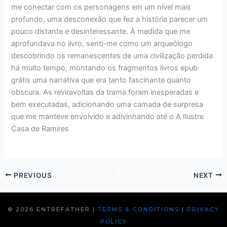
me conectar com os personagens em um nível mais
profundo, uma desconexão que fez a história parecer um
pouco distante e desinteressante. À medida que me
aprofundava no livro, senti-me como um arqueólogo
descobrindo os remanescentes de uma civilização perdida
há muito tempo, montando os fragmentos livros epub
grátis uma narrativa que era tanto fascinante quanto
obscura. As reviravoltas da trama foram inesperadas e
bem executadas, adicionando uma camada de surpresa
que me manteve envolvido e adivinhando até o A Ilustre
Casa de Ramires
PREVIOUS
NEXT
© 2026 ENTREFATHER |
TERMS & CONDITIONS
|
PRIVACY
POLICY