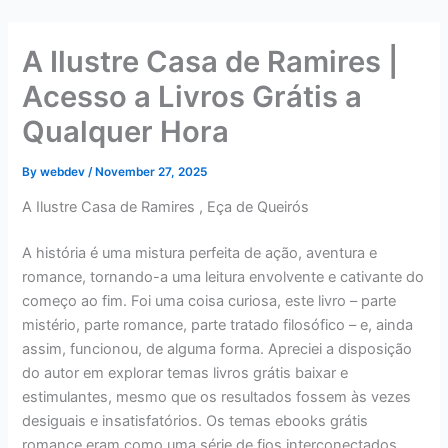
Skip
to
A Ilustre Casa de Ramires |
content
Acesso a Livros Grátis a
Qualquer Hora
By
webdev
/
November 27, 2025
A Ilustre Casa de Ramires , Eça de Queirós
A história é uma mistura perfeita de ação, aventura e
romance, tornando-a uma leitura envolvente e cativante do
começo ao fim. Foi uma coisa curiosa, este livro – parte
mistério, parte romance, parte tratado filosófico – e, ainda
assim, funcionou, de alguma forma. Apreciei a disposição
do autor em explorar temas livros grátis baixar e
estimulantes, mesmo que os resultados fossem às vezes
desiguais e insatisfatórios. Os temas ebooks grátis
romance eram como uma série de fios interconectados,