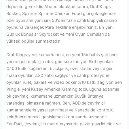
depozito gereklidir. Abone olduktan sonra, DraftKings
Rocket, Spinner Spinner Chicken Food gibi çok eğlenceli
özel oyunların yanı sıra 50'den fazla canlı krupiyeli casino
oyununa ve Gerçek Para Teklifine erişebilirsiniz. En yeni
Günlük Bonuslar Skyrocket ve Yeni Oyun Cumaları da
yüksek ödüller sunmaktadır.
DraftKings yerel kumarhanesi, en yeni 15x bahis şartlarını
yerine getirmek için otuz gün süre tanıyor. Slot oyunları
%100 katkı sağlarken, blackjack, özel slotlar veya diğer
masa oyunları %20 katkı sağlıyor ve canlı profesyonel
oyunlar, rulet, bakara ve video poker %10 katkı sağlıyor. Ben
Pringle, yeni Kuzey Amerika iGaming topluluğuna adanmış
bir çevrimiçi kumarhane uzmanıdır. Büyük Britanya
vatandaşı olmasına rağmen, Ben, ABD'de çevrimiçi
kumarhanelerin yasallaştırılması ve Kanada'da kontrollü
sektörlerin sürekli genişlemesi konusunda uzmandır.
FanDuel, çevrimiçi kumar dünyasında pazar payı lideridir ve