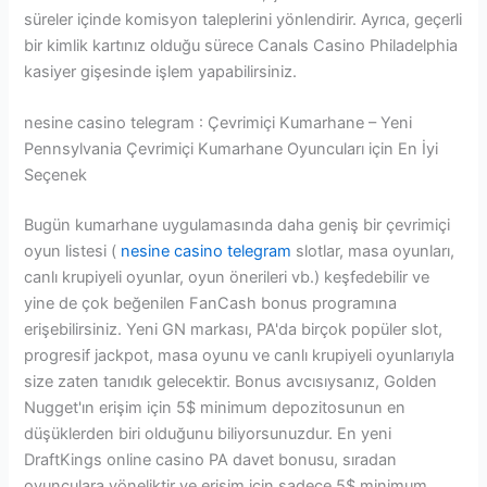
süreler içinde komisyon taleplerini yönlendirir. Ayrıca, geçerli
bir kimlik kartınız olduğu sürece Canals Casino Philadelphia
kasiyer gişesinde işlem yapabilirsiniz.
nesine casino telegram : Çevrimiçi Kumarhane – Yeni
Pennsylvania Çevrimiçi Kumarhane Oyuncuları için En İyi
Seçenek
Bugün kumarhane uygulamasında daha geniş bir çevrimiçi
oyun listesi (
nesine casino telegram
slotlar, masa oyunları,
canlı krupiyeli oyunlar, oyun önerileri vb.) keşfedebilir ve
yine de çok beğenilen FanCash bonus programına
erişebilirsiniz. Yeni GN markası, PA'da birçok popüler slot,
progresif jackpot, masa oyunu ve canlı krupiyeli oyunlarıyla
size zaten tanıdık gelecektir. Bonus avcısıysanız, Golden
Nugget'ın erişim için 5$ minimum depozitosunun en
düşüklerden biri olduğunu biliyorsunuzdur. En yeni
DraftKings online casino PA davet bonusu, sıradan
oyunculara yöneliktir ve erişim için sadece 5$ minimum