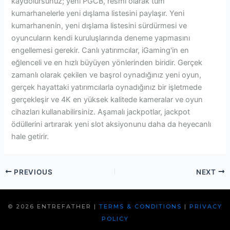
kaydolursunuz; yeni PGCB, resmi olarak tüm
kumarhanelerle yeni dışlama listesini paylaşır. Yeni
kumarhanenin, yeni dışlama listesini sürdürmesi ve
oyuncuların kendi kuruluşlarında deneme yapmasını
engellemesi gerekir. Canlı yatırımcılar, iGaming'in en
eğlenceli ve en hızlı büyüyen yönlerinden biridir. Gerçek
zamanlı olarak çekilen ve başrol oynadığınız yeni oyun,
gerçek hayattaki yatırımcılarla oynadığınız bir işletmede
gerçekleşir ve 4K en yüksek kalitede kameralar ve oyun
cihazları kullanabilirsiniz. Aşamalı jackpotlar, jackpot
ödüllerini artırarak yeni slot aksiyonunu daha da heyecanlı
hale getirir.
PREVIOUS
NEXT
© 2026 ENTREFATHER |
TERMS & CONDITIONS
|
PRIVACY
POLICY