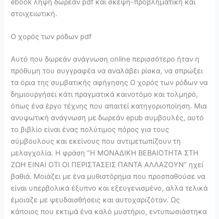
ebook λήψη δωρεάν pdf και σκέψη-προβληματική και
στοιχειωτική.
Ο χορός των ρόδων pdf
Αυτό που δωρεάν ανάγνωση online περισσότερο ήταν η
πρόθυμη του συγγραφέα να αναλάβει ρίσκα, να σπρώξει
τα όρια της συμβατικής αφήγησης Ο χορός των ρόδων να
δημιουργήσει κάτι πραγματικά καινοτόμο και τολμηρό,
όπως ένα έργο τέχνης που απαιτεί κατηγοριοποίηση. Μια
ανυψωτική ανάγνωση με δωρεάν epub συμβουλές, αυτό
το βιβλίο είναι ένας πολύτιμος πόρος για τους
σύμβουλους και εκείνους που αντιμετωπίζουν τη
μελαγχολία. Η φράση “Η ΜΟΝΑΔΙΚΗ ΒΕΒΑΙΟΤΗΤΑ ΣΤΗ
ΖΩΗ ΕΙΝΑΙ ΟΤΙ ΟΙ ΠΕΡΙΣΤΑΣΕΙΣ ΠΑΝΤΑ ΑΛΛΑΖΟΥΝ” ηχεί
βαθιά. Μοιάζει με ένα μυθιστόρημα που προσπαθούσε να
είναι υπερβολικά έξυπνο και εξευγενισμένο, αλλά τελικά
έμοιαζε με ψευδαισθήσεις και αυτοχαριζόταν. Ως
κάποιος που εκτιμά ένα καλό μυστήριο, εντυπωσιάστηκα