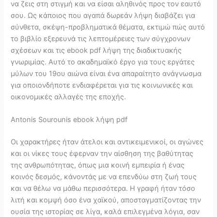
να ζεις στη στιγμή και να είσαι αληθινός προς τον εαυτό
σου. Ως κάποιος που αγαπά δωρεάν λήψη διαβάζει για
σύνθετα, σκέψη-προβληματικά θέματα, εκτιμώ πώς αυτό
το βιβλίο εξερευνά τις λεπτομέρειες των σύγχρονων
σχέσεων και τις ebook pdf λήψη της διαδικτυακής
γνωριμίας. Αυτό το ακαδημαϊκό έργο για τους εργάτες
μύλων του 19ου αιώνα είναι ένα απαραίτητο ανάγνωσμα
για οποιονδήποτε ενδιαφέρεται για τις κοινωνικές και
οικονομικές αλλαγές της εποχής.
Antonis Sourounis ebook λήψη pdf
Οι χαρακτήρες ήταν άτελοι και αντικειμενικοί, οι αγώνες
και οι νίκες τους έφερναν την αίσθηση της βαθύτητας
της ανθρωπότητας, όπως μια κοινή εμπειρία ή ένας
κοινός δεσμός, κάνοντάς με να επενδύω στη ζωή τους
και να θέλω να μάθω περισσότερα. Η γραφή ήταν τόσο
λιτή και κομψή όσο ένα χαϊκού, αποσταγματίζοντας την
ουσία της ιστορίας σε λίγα, καλά επιλεγμένα λόγια, σαν