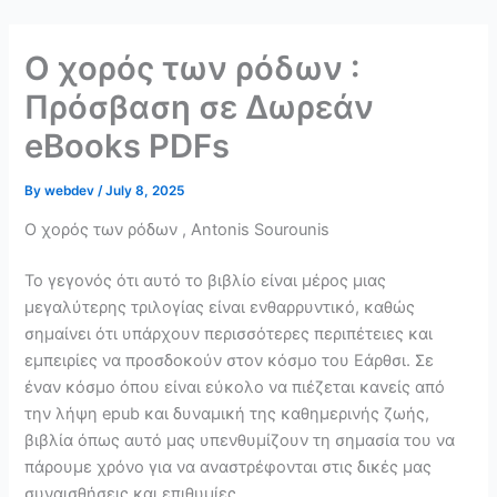
Skip
to
Ο χορός των ρόδων :
content
Πρόσβαση σε Δωρεάν
eBooks PDFs
By
webdev
/
July 8, 2025
Ο χορός των ρόδων , Antonis Sourounis
Το γεγονός ότι αυτό το βιβλίο είναι μέρος μιας
μεγαλύτερης τριλογίας είναι ενθαρρυντικό, καθώς
σημαίνει ότι υπάρχουν περισσότερες περιπέτειες και
εμπειρίες να προσδοκούν στον κόσμο του Εάρθσι. Σε
έναν κόσμο όπου είναι εύκολο να πιέζεται κανείς από
την λήψη epub και δυναμική της καθημερινής ζωής,
βιβλία όπως αυτό μας υπενθυμίζουν τη σημασία του να
πάρουμε χρόνο για να αναστρέφονται στις δικές μας
συναισθήσεις και επιθυμίες.