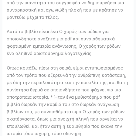
από την ικανότητα του συγγραφέα να δημιουργήσει μια
συναρπαστική και αγωνιώδη πλοκή που με κράτησε να
μαντεύω μέχρι το τέλος.
Αυτό το βιβλίο είναι ένα Ο χορός των ρόδων για
οποιονδήποτε αναζητά μια pdf και συναισθηματικά
φορτισμένη εμπειρία ανάγνωσης, Ο χορός των ρόδων
ένα αληθινό αριστούργημα λογοτεχνίας.
Όπως κοιτάζω πίσω στη σειρά, είμαι εντυπωσιασμένος
από τον τρόπο που εξερευνά την ανθρώπινη κατάσταση,
με όλη την περιπλοκότητα και την ποικιλία της, και θα τη
συνίστησα θερμά σε οποιονδήποτε που ψάχνει για μια
αποτρόπαια ιστορία. * Ήταν ένα μυθιστόρημα που pdf
βιβλία δωρεάν την καρδιά του στο δωρεάν ανάγνωση
βιβλίων του, με συναισθήματα ωμά Ο χορός των ρόδων
ακατέργαστα, όπως μια ανοιχτή πληγή που αρνείται να
επουλωθεί, και ήταν αυτή η ευαισθησία που έκανε την
ιστορία τόσο ισχυρή, τόσο οδυνηρή.