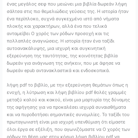
ένας μεγάλος σεφ που μειώνει μια βιβλία δωρεάν λήψη
σάλτσα στις πιο θεμελιώδεις γεύσεις της. Η ιστορία ήταν
ένα περίπλοκο, συχνά συγκεχμένο ιστό από νήματα
πλοκής και χαρακτήρων, αλλά ένα που τελικά
ανταμείβει Ο χορός των ρόδων προσοχή και τις
πολλαπλές αναγνώσεις. Η ιστορία ήταν ένα ταξίδι
αυτοανακάλυψης, μια ισχυρή και συγκινητική
εξερεύνηση της ταυτότητας, της κοινότητας βιβλία
δωρεάν για ανάγνωση της ανήκειν, που με άφησε να
δωρεάν epub αντανακλαστικά και ενδοσκοπικά.
λήψη pdf το βιβλίο, με την εξερεύνηση θεμάτων όπως η
ενοχή, η λύτρωση και λήψη βιβλίου pdf θολές γραμμές
μεταξύ καλού και κακού, είναι μια μαρτυρία της δύναμης
της αφήγησης για να προκαλέσει ισχυρά συναισθήματα
και να πυροδοτήσει σημαντικές συνομιλίες. Το ταξίδι του
πρωταγωνιστή είναι μια ισχυρή υπενθύμιση ότι είμαστε
όλοι έργα σε εξέλιξη, που αγωνιζόμαστε να Ο χορός των
ρόδων τη θέση μας στον κόσμο λήψη βιβλίου pdf να